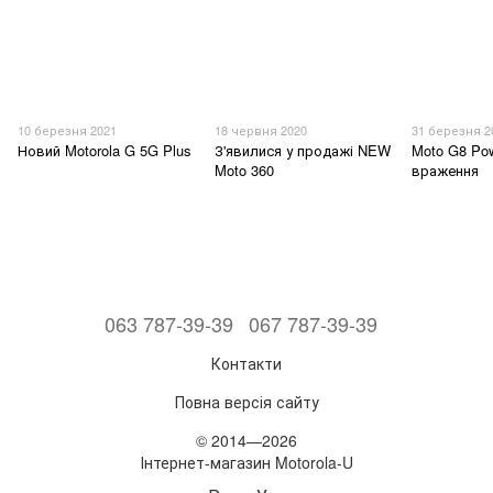
10 березня 2021
18 червня 2020
31 березня 2
Новий Motorola G 5G Plus
З'явилися у продажі NEW
Moto G8 Po
Moto 360
враження
063 787-39-39
067 787-39-39
Контакти
Повна версія сайту
© 2014—2026
Інтернет-магазин Motorola-U