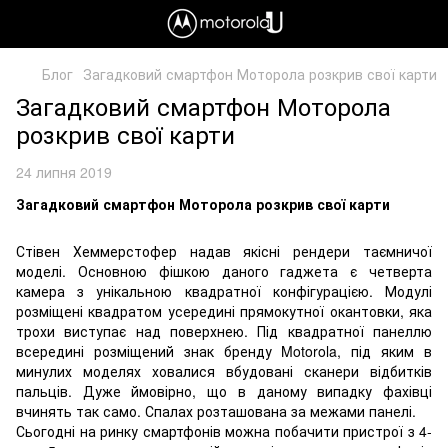
Блог
Загадковий смартфон Моторола розкрив свої карти
Загадковий смартфон Моторола
розкрив свої карти
24 липня 2019
Загадковий смартфон Моторола розкрив свої карти
Стівен Хеммерстофер надав якісні рендери таємничої
моделі. Основною фішкою даного гаджета є четверта
камера з унікальною квадратної конфігурацією. Модулі
розміщені квадратом усередині прямокутної окантовки, яка
трохи виступає над поверхнею. Під квадратної панеллю
всередині розміщений знак бренду Motorola, під яким в
минулих моделях ховалися вбудовані сканери відбитків
пальців. Дуже ймовірно, що в даному випадку фахівці
вчинять так само. Спалах розташована за межами панелі.
Сьогодні на ринку смартфонів можна побачити пристрої з 4-