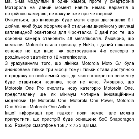
ма, 5-ма модулями в одній камері, проте у смартфонів
Моторола на даний момент навіть немає варіантів з
потрійною камерою, не кажучи вже про четверний.
Очікується, що інновація буде мати екран діагоналлю 6,1
дюйма, який буде оформлений стильним дизайном у вигляді
каплевидной окантовки для Фронталки. Є дані про те, що
основна камера становить 48 мегапікселів. Ймовірно, що
компанія Motorola взяла приклад у Nokia, і даний показник
означає не що інше, як застосування 4-х сенсорів з
роздільною здатністю 12 мегапікселів.
З урахуванням того, що лінійка Motorola Moto G7 була
анонсована тільки три місяці тому і тільки стала доступною
в продажу по всій земній кулі, до якого конкретно сегменту
буде ставитися новинка, поки не ясно. Ймовірно, що
Motorola One Pro очолить нову категорію Motorola One,
представлену ще як мінімум чотирма інноваційними
моделями. Це Motorola One, Motorola One Power, Motorola
One Vision і Motorola One Action.
Іншої інформації про гаджет поки немає, але можна
припустити, що пристрій буде оснащено SoC Snapdragon
855. Розміри смартфона 158,7 x 75 x 8,8 мм.