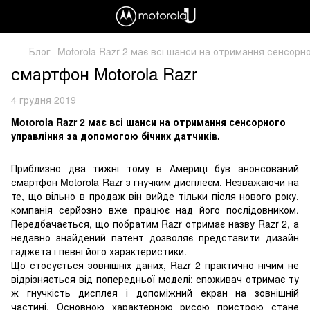
Блог
Motorola Razr 2 має всі шанси на отримання сенсорн
смартфон Motorola Razr
4 грудня 2019
Motorola Razr 2 має всі шанси на отримання сенсорного
управління за допомогою бічних датчиків.
Приблизно два тижні тому в Америці був анонсований
смартфон Motorola Razr з гнучким дисплеєм. Незважаючи на
те, що вільно в продаж він вийде тільки після нового року,
компанія серйозно вже працює над його послідовником.
Передбачається, що побратим Razr отримає назву Razr 2, а
недавно знайдений патент дозволяє представити дизайн
гаджета і певні його характеристики.
Що стосується зовнішніх даних, Razr 2 практично нічим не
відрізняється від попередньої моделі: споживач отримає ту
ж гнучкість дисплея і допоміжний екран на зовнішній
частині. Основною характерною рисою пристрою стане