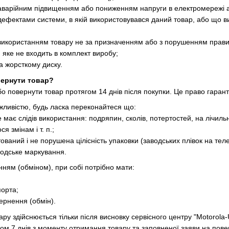
 аварійним підвищенням або пониженням напруги в електромережі 
дефектами системи, в якій використовувався даний товар, або що ви
використанням товару не за призначенням або з порушенням правил
 яке не входить в комплект виробу;
а жорсткому диску.
вернути товар?
бо повернути товар протягом 14 днів після покупки. Це право гаран
жливістю, будь ласка переконайтеся що:
 не має слідів використання: подряпин, сколів, потертостей, на ліч
я змінам і т. п.;
ований і не порушена цілісність упаковки (заводських плівок на тел
аводське маркування.
ням (обміном), при собі потрібно мати:
спорта;
ернення (обмін).
ру здійснюється тільки після висновку сервісного центру "Motorola
гом 7 днів з моменту отримання товару та заповненої заяви на пов