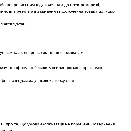
або неправильним підключенням до електромережі;
никли в результаті з'єднання і підключення товару до інших
 експлуатації;
тує вам «Закон про захист прав споживача».
ильнику телефону не більше 5 хвилин розмов, програмне
ефоні, заводських упаковок аксесуарів);
-U", про те, що умови експлуатації не порушені. Повернення
ернення.