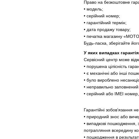
Право на безкоштовне гара
• модель;
• серійний номер;
• гарантійний термін;
• дата продажу товару;
• печатка магазину «MOT
Будь-ласка, зберігайте йог
У яких випадках гаранті
Сервісний центр може відм
• порушена цілісність гара
• є механічні або інші пош
• було вироблено несанкціо
• неправильно заповнений 
• серійний або IMEI номер
Гарантійні зобов'язання н
• природний знос або виче
• випадкові пошкодження, 
потрапляння всередину корп
• пошкодження в результат