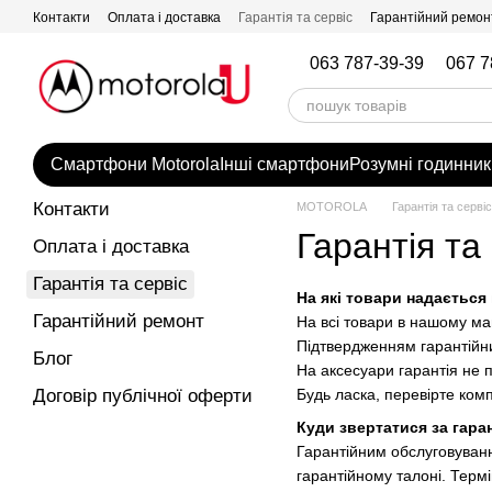
Перейти до основного контенту
Контакти
Оплата і доставка
Гарантія та сервіс
Гарантійний ремон
063 787-39-39
067 7
Смартфони Motorola
Інші смартфони
Розумні годинник
Контакти
MOTOROLA
Гарантія та сервіс
Гарантія та
Оплата і доставка
Гарантія та сервіс
На які товари надається 
Гарантійний ремонт
На всі товари в нашому ма
Підтвердженням гарантійни
Блог
На аксесуари гарантія не
Договір публічної оферти
Будь ласка, перевірте компл
Куди звертатися за гар
Гарантійним обслуговуван
гарантійному талоні. Терм