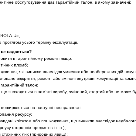
нтійне обслуговування дає гарантійний талон, в якому зазначені:
OROLA-U»;
о протягом усього терміну експлуатації.
я не надається?
овити в гарантійному ремонті якщо:
нтійних пломб;
кодження, які виникли внаслідок умисних або необережних дій покупц
новане відкриття, ремонт або змінені внутрішні комунікації та комп
гарантійний талон;
, що знаходиться в пам'яті виробу, змінений, стертий або не може б
е поширюються на наступні несправності:
рпання ресурсу;
завдані клієнтом або пошкодження, що виникли внаслідок недбалого
усу сторонніх предметів і т. п.);
і стихійних лих (природних явищ);