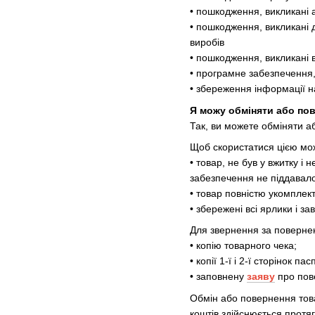
• пошкодження, викликані
• пошкодження, викликані 
виробів
• пошкодження, викликані 
• програмне забезпечення,
• збереження інформації н
Я можу обміняти або по
Так, ви можете обміняти а
Щоб скористатися цією мо
• товар, не був у вжитку і
забезпечення не піддавалос
• товар повністю укомплект
• збережені всі ярлики і з
Для звернення за повернен
• копію товарного чека;
• копії 1-ї і 2-ї сторінок па
• заповнену
заяву
про пов
Обмін або повернення това
коштів здійснюється протя