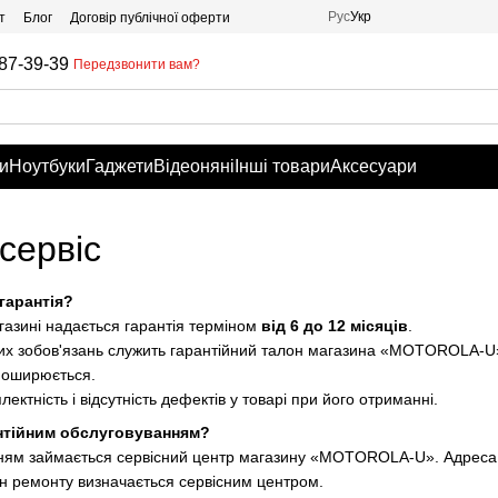
Рус
Укр
т
Блог
Договір публічної оферти
87-39-39
Передзвонити вам?
и
Ноутбуки
Гаджети
Відеоняні
Інші товари
Аксесуари
 сервіс
гарантія?
газині надається гарантія терміном
від 6 до 12 місяців
.
х зобов'язань служить гарантійний талон магазина «MOTOROLA-U», 
 поширюється.
ектність і відсутність дефектів у товарі при його отриманні.
антійним обслуговуванням?
ням займається сервісний центр магазину «MOTOROLA-U». Адреса і
ін ремонту визначається сервісним центром.