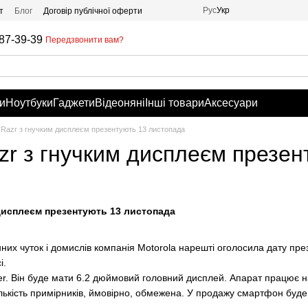
Рус
Укр
т
Блог
Договір публічної оферти
87-39-39
Передзвонити вам?
и
Ноутбуки
Гаджети
Відеоняні
Інші товари
Аксесуари
 Razr з гнучким дисплеєм презентують 13 листопада
zr з гнучким дисплеєм презе
 дисплеєм презентують 13 листопада
нних чуток і домислів компанія Motorola нарешті оголосила дату пре
і.
er. Він буде мати 6.2 дюймовий головний дисплей. Апарат працює 
Кількість примірників, ймовірно, обмежена. У продажу смартфон буде