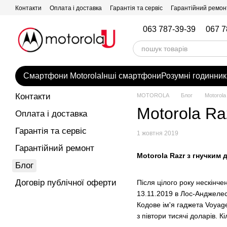
Перейти до основного контенту
Контакти
Оплата і доставка
Гарантія та сервіс
Гарантійний ремон
063 787-39-39
067 7
Смартфони Motorola
Інші смартфони
Розумні годинник
Контакти
MOTOROLA
Блог
Motorola
Motorola Ra
Оплата і доставка
Гарантія та сервіс
1 жовтня 2019
Гарантійний ремонт
Motorola Razr з гнучким
Блог
Договір публічної оферти
Після цілого року нескінче
13.11.2019 в Лос-Анджелес
Кодове ім'я гаджета Voyag
з півтори тисячі доларів. 