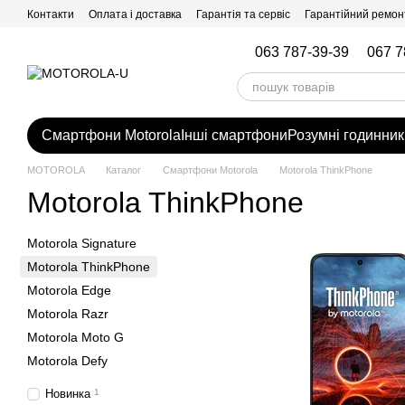
Перейти до основного контенту
Контакти
Оплата і доставка
Гарантія та сервіс
Гарантійний ремон
063 787-39-39
067 7
Смартфони Motorola
Інші смартфони
Розумні годинник
MOTOROLA
Каталог
Смартфони Motorola
Motorola ThinkPhone
Motorola ThinkPhone
Motorola Signature
Motorola ThinkPhone
Motorola Edge
Motorola Razr
Motorola Moto G
Motorola Defy
Новинка
1