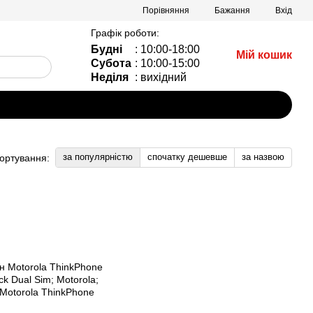
Порівняння
Бажання
Вхід
Графік роботи:
Будні
: 10:00-18:00
Мій кошик
Субота
: 10:00-15:00
Неділя
: вихідний
за популярністю
спочатку дешевше
за назвою
ортування: