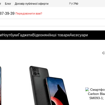
Рус
Укр
т
Блог
Договір публічної оферти
87-39-39
Передзвонити вам?
и
Ноутбуки
Гаджети
Відеоняні
Інші товари
Аксесуари
С