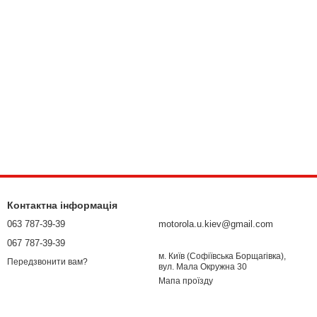
Контактна інформація
063 787-39-39
motorola.u.kiev@gmail.com
067 787-39-39
м. Київ (Софіївська Борщагівка),
Передзвонити вам?
вул. Мала Окружна 30
Мапа проїзду