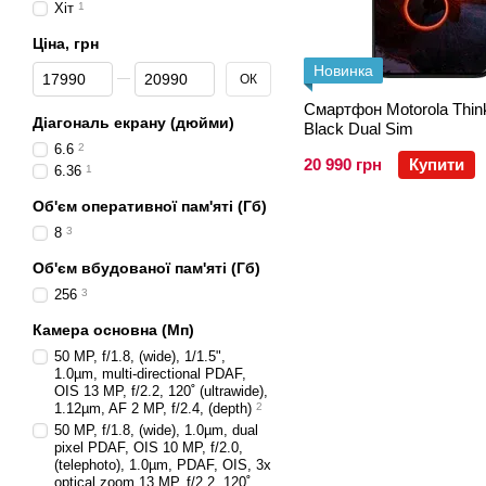
Хіт
1
Ціна, грн
Від Ціна, грн
До Ціна, грн
Новинка
ОК
Смартфон Motorola Thin
Діагональ екрану (дюйми)
Black Dual Sim
6.6
2
20 990 грн
Купити
6.36
1
Об'єм оперативної пам'яті (Гб)
8
3
Об'єм вбудованої пам'яті (Гб)
256
3
Камера основна (Мп)
50 MP, f/1.8, (wide), 1/1.5",
1.0µm, multi-directional PDAF,
OIS 13 MP, f/2.2, 120˚ (ultrawide),
1.12µm, AF 2 MP, f/2.4, (depth)
2
50 MP, f/1.8, (wide), 1.0µm, dual
pixel PDAF, OIS 10 MP, f/2.0,
(telephoto), 1.0µm, PDAF, OIS, 3x
optical zoom 13 MP, f/2.2, 120˚