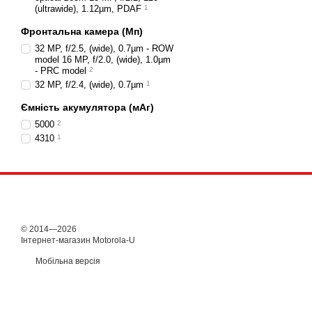
(ultrawide), 1.12µm, PDAF
1
Фронтальна камера (Мп)
32 MP, f/2.5, (wide), 0.7µm - ROW
model 16 MP, f/2.0, (wide), 1.0µm
- PRC model
2
32 MP, f/2.4, (wide), 0.7µm
1
Ємність акумулятора (мАг)
5000
2
4310
1
© 2014—2026
Інтернет-магазин Motorola-U
Мобільна версія