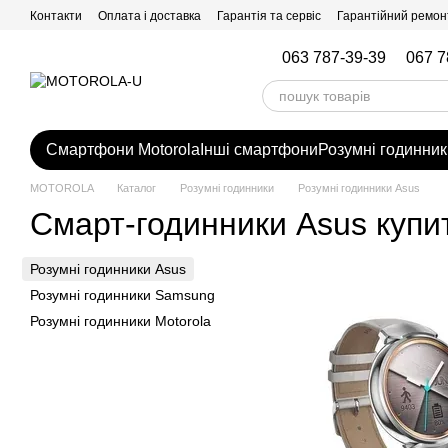
Перейти до основного контенту
Контакти
Оплата і доставка
Гарантія та сервіс
Гарантійний ремон
063 787-39-39
067 7
Смартфони Motorola
Інші смартфони
Розумні годинник
MOTOROLA
Каталог
Розумні годинники
Розумні годинники Asus
Смарт-годинники Asus купит
Розумні годинники Asus
Розумні годинники Samsung
Розумні годинники Motorola