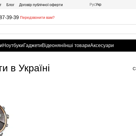
Рус
Укр
т
Блог
Договір публічної оферти
87-39-39
Передзвонити вам?
и
Ноутбуки
Гаджети
Відеоняні
Інші товари
Аксесуари
и в Україні
С