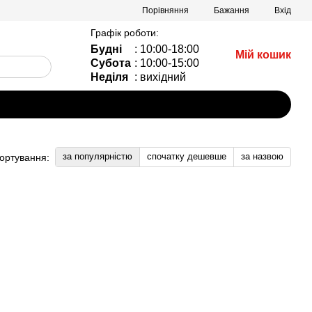
Порівняння
Бажання
Вхід
Графік роботи:
Будні
: 10:00-18:00
Мій кошик
Субота
: 10:00-15:00
Неділя
: вихідний
за популярністю
спочатку дешевше
за назвою
ортування: