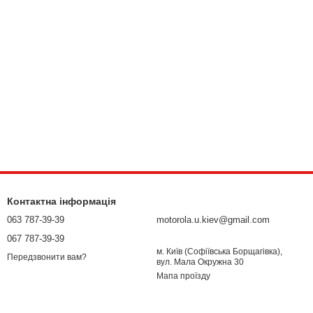
Контактна інформація
063 787-39-39
motorola.u.kiev@gmail.com
067 787-39-39
м. Київ (Софіївська Борщагівка),
Передзвонити вам?
вул. Мала Окружна 30
Мапа проїзду