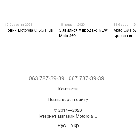
10 березня 2021
18 червня 2020
31 березня 2
Новий Motorola G 5G Plus
З'явилися у продажі NEW
Moto G8 Po
Moto 360
враження
063 787-39-39
067 787-39-39
Контакти
Повна версія сайту
© 2014—2026
Інтернет-магазин Motorola-U
Рус
Укр