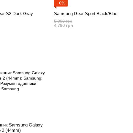
−6%
ar S2 Dark Gray
Samsung Gear Sport Black/Blue
5 090 грн
4 790 грн
нник Samsung Galaxy
e 2 (44mm)