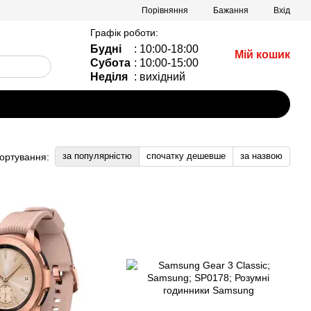
Порівняння
Бажання
Вхід
Графік роботи:
Будні
: 10:00-18:00
Мій кошик
Субота
: 10:00-15:00
Неділя
: вихідний
за популярністю
спочатку дешевше
за назвою
ортування: