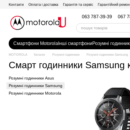
Перейти до основного контенту
Контакти
Оплата і доставка
Гарантія та сервіс
Гарантійний ремон
063 787-39-39
067 7
Смартфони Motorola
Інші смартфони
Розумні годинник
MOTOROLA
Каталог
Розумні годинники
Розумні годинники Samsung
Смарт годинники Samsung к
Розумні годинники Asus
Розумні годинники Samsung
Розумні годинники Motorola