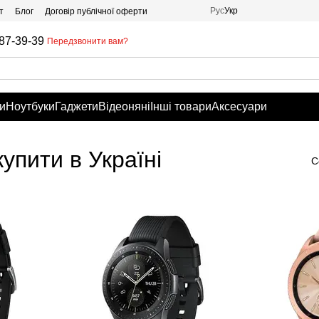
Рус
Укр
т
Блог
Договір публічної оферти
87-39-39
Передзвонити вам?
и
Ноутбуки
Гаджети
Відеоняні
Інші товари
Аксесуари
упити в Україні
С