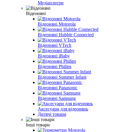
Медіаплеєри
Відеоняні
Відеоняні Motorola
Відеоняні Hubble Connected
Відеоняні VTech
Відеоняні iBaby
Відеоняні Philips
Відеоняні Summer Infant
Відеоняні Panasonic
Відеоняні Samsung
Аксесуари для відеонянь
Дитячі товари
Інші товари