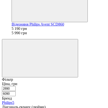
Відеоняня Philips Avent SCD860
5 190 грн
5 990 грн
Фільтр
Ціна, грн
Бренд
Philips
5
Діагональ екрану (дюйми)