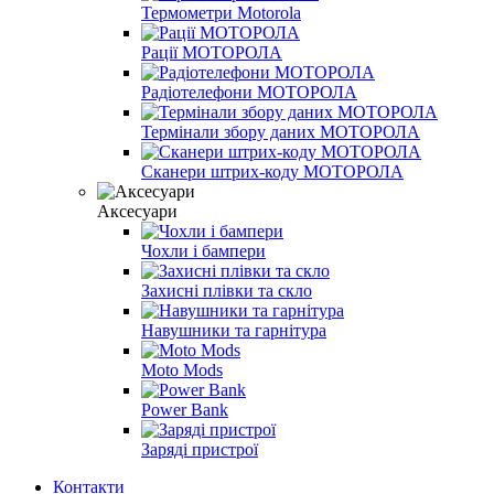
Термометри Motorola
Рації МОТОРОЛА
Радіотелефони МОТОРОЛА
Термінали збору даних МОТОРОЛА
Сканери штрих-коду МОТОРОЛА
Аксесуари
Чохли і бампери
Захисні плівки та скло
Навушники та гарнітура
Moto Mods
Power Bank
Заряді пристрої
Контакти