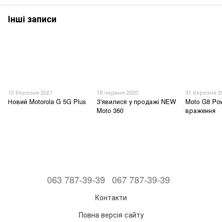
Інші записи
10 березня 2021
18 червня 2020
31 березня 2
Новий Motorola G 5G Plus
З'явилися у продажі NEW
Moto G8 Po
Moto 360
враження
063 787-39-39
067 787-39-39
Контакти
Повна версія сайту