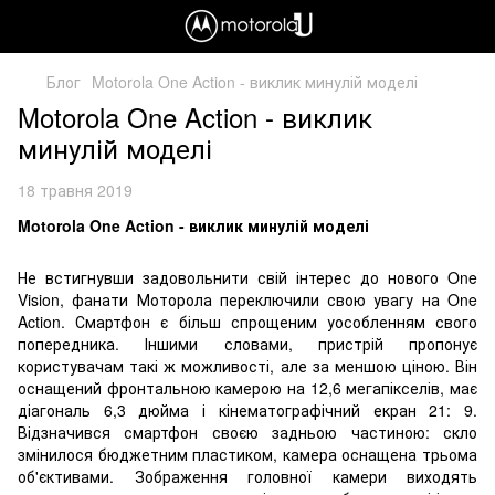
Блог
Motorola One Action - виклик минулій моделі
Motorola One Action - виклик
минулій моделі
18 травня 2019
Motorola One Action - виклик минулій моделі
Не встигнувши задовольнити свій інтерес до нового One
Vision, фанати Моторола переключили свою увагу на One
Action. Смартфон є більш спрощеним уособленням свого
попередника. Іншими словами, пристрій пропонує
користувачам такі ж можливості, але за меншою ціною. Він
оснащений фронтальною камерою на 12,6 мегапікселів, має
діагональ 6,3 дюйма і кінематографічний екран 21: 9.
Відзначився смартфон своєю задньою частиною: скло
змінилося бюджетним пластиком, камера оснащена трьома
об'єктивами. Зображення головної камери виходять