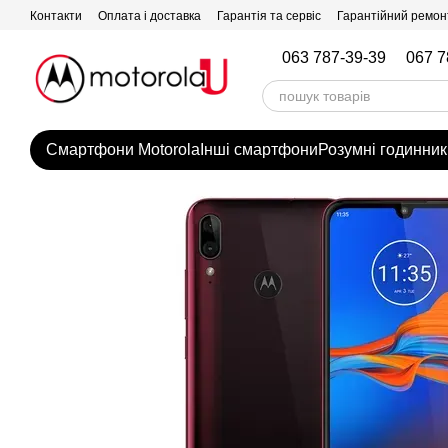
Перейти до основного контенту
Контакти
Оплата і доставка
Гарантія та сервіс
Гарантійний ремон
063 787-39-39
067 7
Смартфони Motorola
Інші смартфони
Розумні годинник