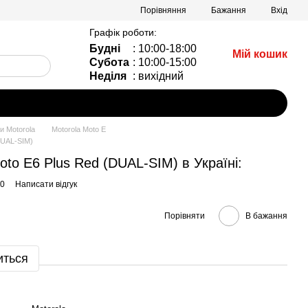
Порівняння
Бажання
Вхід
Графік роботи:
Будні
: 10:00-18:00
Мій кошик
Субота
: 10:00-15:00
Неділя
: вихідний
 Motorola
Motorola Moto E
DUAL-SIM)
to E6 Plus Red (DUAL-SIM) в Україні:
20
Написати відгук
Порівняти
В бажання
иться