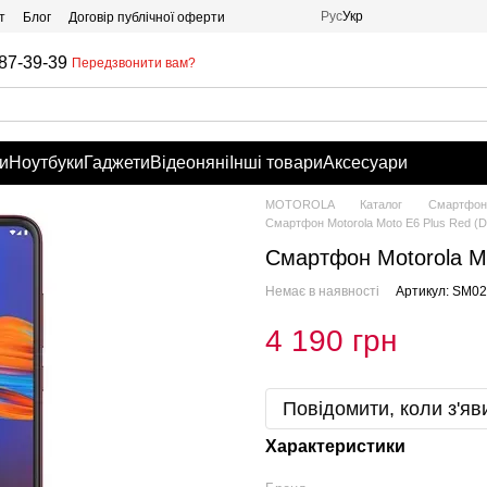
Рус
Укр
т
Блог
Договір публічної оферти
87-39-39
Передзвонити вам?
и
Ноутбуки
Гаджети
Відеоняні
Інші товари
Аксесуари
MOTOROLA
Каталог
Смартфони
Смартфон Motorola Moto E6 Plus Red (
Смартфон Motorola Mo
Немає в наявності
Артикул: SM0
4 190 грн
Повідомити, коли з'яв
Характеристики