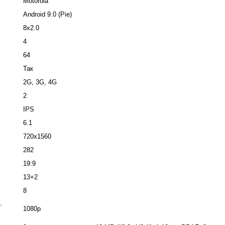
Motorola
Android 9.0 (Pie)
8x2.0
4
64
Так
2G, 3G, 4G
2
IPS
6.1
720x1560
282
19:9
13+2
8
ь
1080p