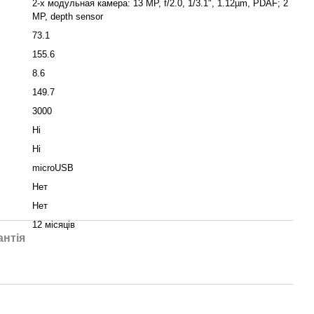
2-х модульная камера: 13 MP, f/2.0, 1/3.1", 1.12µm, PDAF; 2
MP, depth sensor
73.1
155.6
8.6
149.7
3000
Ні
Ні
microUSB
Нет
Нет
12 місяців
антія