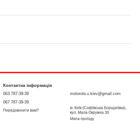
Контактна інформація
063 787-39-39
motorola.u.kiev@gmail.com
067 787-39-39
м. Київ (Софіївська Борщагівка),
Передзвонити вам?
вул. Мала Окружна 30
Мапа проїзду