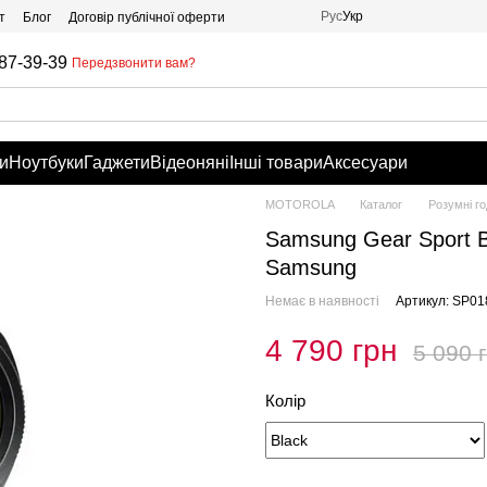
Рус
Укр
т
Блог
Договір публічної оферти
87-39-39
Передзвонити вам?
и
Ноутбуки
Гаджети
Відеоняні
Інші товари
Аксесуари
MOTOROLA
Каталог
Розумні г
Samsung Gear Sport Bl
Samsung
Немає в наявності
Артикул: SP01
4 790 грн
5 090 
Колір