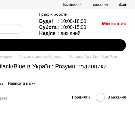
Порівняння
Бажання
Вхід
Графік роботи:
Будні
: 10:00-18:00
Мій кошик
Субота
: 10:00-15:00
Неділя
: вихідний
одинники
Розумні годинники Samsung
Samsung Gear Sport Black/Blue
ack/Blue в Україні: Розумні годинники
82
Написати відгук
грн
Порівняти
В бажання