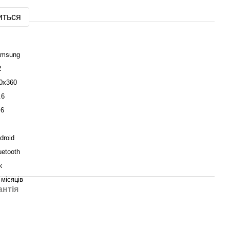
иться
msung
2
0х360
.6
.6
droid
uetooth
к
 місяців
антія