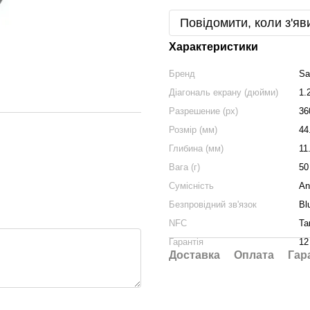
Повідомити, коли з'яв
Характеристики
Бренд
Sa
Діагональ екрану (дюйми)
1.
Разрешение (px)
36
Розмір (мм)
44
Глибина (мм)
11
Вага (г)
50
Сумісність
An
Безпровідний зв'язок
Bl
NFC
Та
Гарантія
12
Доставка
Оплата
Гар