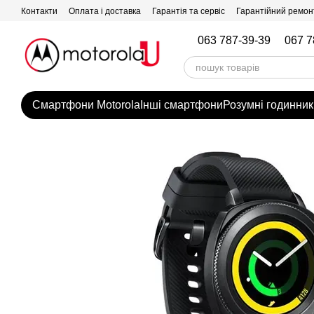
Перейти до основного контенту
Контакти
Оплата і доставка
Гарантія та сервіс
Гарантійний ремон
063 787-39-39
067 7
Смартфони Motorola
Інші смартфони
Розумні годинник