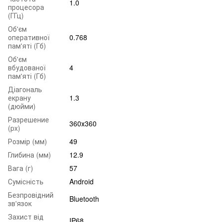
1.0
процесора
(ГГц)
Об'єм
оперативної
0.768
пам'яті (Гб)
Об'єм
вбудованої
4
пам'яті (Гб)
Діагональ
екрану
1.3
(дюйми)
Разрешение
360х360
(px)
Розмір (мм)
49
Глибина (мм)
12.9
Вага (г)
57
Сумісність
Android
Безпровідний
Bluetooth
зв'язок
Захист від
IP68