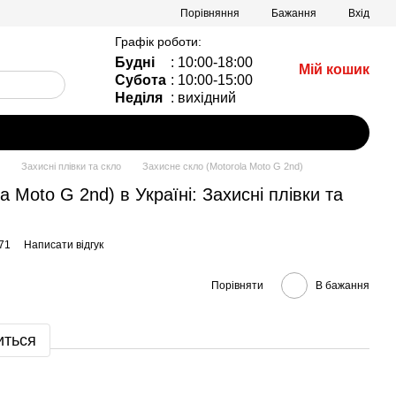
Порівняння
Бажання
Вхід
Графік роботи:
Будні
: 10:00-18:00
Мій кошик
Субота
: 10:00-15:00
Неділя
: вихідний
Захисні плівки та скло
Захисне скло (Motorola Moto G 2nd)
a Moto G 2nd) в Україні: Захисні плівки та
71
Написати відгук
Порівняти
В бажання
иться