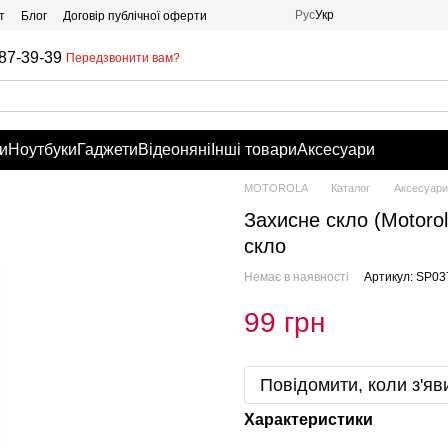
Рус
Укр
т
Блог
Договір публічної оферти
87-39-39
Передзвонити вам?
и
Ноутбуки
Гаджети
Відеоняні
Інші товари
Аксесуари
MOTOROLA
Каталог
Аксесуари
Захисне скло (Motorol
скло
Немає в наявності
Артикул: SP03
99 грн
Повідомити, коли з'яв
Характеристики