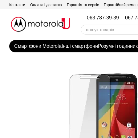
Перейти до основного контенту
Контакти
Оплата і доставка
Гарантія та сервіс
Гарантійний ремон
063 787-39-39
067 7
Смартфони Motorola
Інші смартфони
Розумні годинник