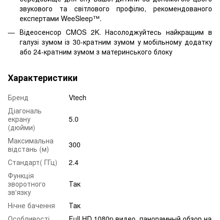
звукового та світлового профілю, рекомендованого
експертами WeeSleep™.
Відеосенсор CMOS 2K. Насолоджуйтесь найкращим в
галузі зумом із 30-кратним зумом у мобільному додатку
або 24-кратним зумом з материнського блоку
Характеристики
Бренд
Vtech
Діагональ
екрану
5.0
(дюйми)
Максимальна
300
відстань (м)
Стандарт( ГГц)
2.4
Функція
зворотного
Так
зв'язку
Нічне бачення
Так
Особливості
Full HD 1080p видео, панорамный обзор на