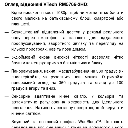
Огляд відеоняні VTech RM5766-2HD:
Відео високої чіткості 1080p, щоб ви могли чітко бачити
свого малюка на батьківському блоці, смартфоні або
планшеті.
Безкоштовний віддалений доступ у режимі реального
часу через смартфон та планшет для віддаленого
прослуховування, зворотного зв'язку та перегляду на
кількох пристроях, навіть поза домом.
5-дюймовий екран високої чіткості дозволяє чітко
бачити кожен рух прямо з батьківського блоку.
Панорамування, нахил і масштабування на 360 градусів -
спостерігайте, як рухається ваш малюк. Отримайте
панорамний огляд на 360 градусів та огляд до 100
градусів вгору та вниз.
Сенсорне адаптивне нічне світло. 7 кольорів та
автоматичне регулювання яскравість для ідеального
освітлення. Натисніть світлову поверхню, щоб керувати
нічним світлом.
Звуковий та світловий профіль WeeSleep™. Поліпшіть
середовище для сну вашої дитини за допомогою цього