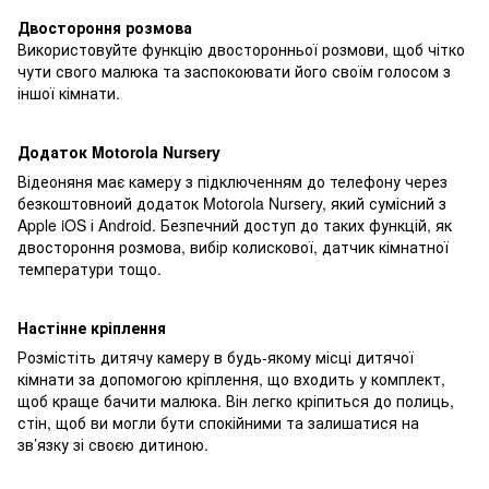
Двостороння розмова
Використовуйте функцію двосторонньої розмови, щоб чітко
чути свого малюка та заспокоювати його своїм голосом з
іншої кімнати.
Додаток Motorola Nursery
Відеоняня має камеру з підключенням до телефону через
безкоштовноий додаток Motorola Nursery, який сумісний з
Apple iOS і Android. Безпечний доступ до таких функцій, як
двостороння розмова, вибір колискової, датчик кімнатної
температури тощо.
Настінне кріплення
Розмістіть дитячу камеру в будь-якому місці дитячої
кімнати за допомогою кріплення, що входить у комплект,
щоб краще бачити малюка. Він легко кріпиться до полиць,
стін, щоб ви могли бути спокійними та залишатися на
зв’язку зі своєю дитиною.