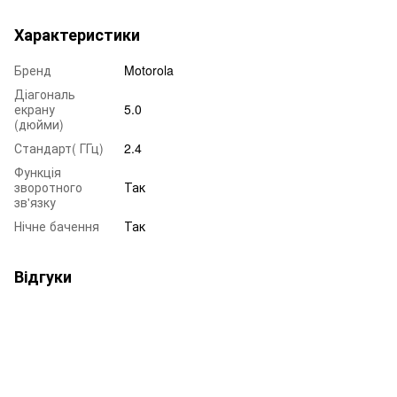
Характеристики
Бренд
Motorola
Діагональ
екрану
5.0
(дюйми)
Стандарт( ГГц)
2.4
Функція
зворотного
Так
зв'язку
Нічне бачення
Так
Відгуки