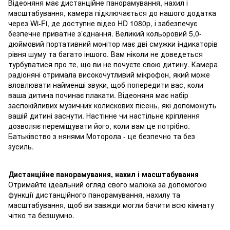
Відеоняня має дистанційне панорамування, нахил і
масштабування, камера підключається до нашого додатка
через Wi-Fi, де доступне відео HD 1080p, і забезпечує
безпечне приватне з’єднання. Великий кольоровий 5,0-
дюймовий портативний монітор має дві смужки індикаторів
рівня шуму та багато іншого. Вам ніколи не доведеться
турбуватися про те, що ви не почуєте свою дитину. Камера
радіоняні отримала високочутливий мікрофон, який може
вловлювати найменші звуки, щоб попередити вас, коли
ваша дитина починає плакати. Відеоняня має набір
заспокійливих музичних колискових пісень, які допоможуть
вашій дитині заснути. Настінне чи настільне кріплення
дозволяє переміщувати його, коли вам це потрібно.
Батьківство з нянями Моторола - це безпечно та без
зусиль.
Дистанційне панорамування, нахил і масштабування
Отримайте ідеальний огляд свого малюка за допомогою
функції дистанційного панорамування, нахилу та
масштабування, щоб ви завжди могли бачити всю кімнату
чітко та безшумно.