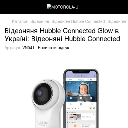
Каталог
Відеоняні
Відеоняні Hubble Connected
Відеоняня
Відеоняня Hubble Connected Glow в
Україні: Відеоняні Hubble Connected
Артикул:
VN041
Написати відгук