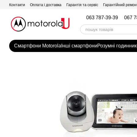
Перейти до основного контенту
Контакти
Оплата і доставка
Гарантія та сервіс
Гарантійний ремон
063 787-39-39
067 7
Смартфони Motorola
Інші смартфони
Розумні годинник