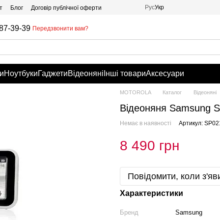
Рус
Укр
т
Блог
Договір публічної оферти
87-39-39
Передзвонити вам?
и
Ноутбуки
Гаджети
Відеоняні
Інші товари
Аксесуари
MOTOROLA
Каталог
Відеоняні
Відеоняня Samsung S
Немає в наявності
Артикул: SP02
8 490 грн
Повідомити, коли з'яв
Характеристики
Бренд
Samsung