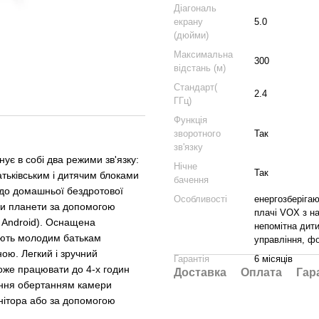
Діагональ
екрану
5.0
(дюйми)
Максимальна
300
відстань (м)
Стандарт(
2.4
ГГц)
Функція
зворотного
Так
зв'язку
є в собі два режими зв'язку:
Нічне
Так
атьківським і дитячим блоками
бачення
 до домашньої бездротової
Особливості
енергозберіга
чки планети за допомогою
плачі VOX з н
 Android). Оснащена
непомітна дити
ають молодим батькам
управління, ф
ою. Легкий і зручний
Гарантія
6 місяців
оже працювати до 4-х годин
Доставка
Оплата
Гар
іння обертанням камери
нітора або за допомогою