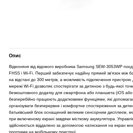
Опис
Відеоняня від відомого виробника Samsung SEW-3053WP поєдну
FHSS і Wi-Fi. Перший забезпечує надійну прямий зв'язок між б
на відстані до 300 метрів, а можливість підключення пристрою
мережі Wi-Fi дозволяє спостерігати за дитиною з будь-якої то
безкоштовного додатку для смартфона або планшета (iOS або
безперебійно працюють додатковими функціями, які допомаг
організувати безперервне і комфортне спостереження за дитин
батьківський блок оснащений великим сенсорним дисплеєм, м
при включеному екрані завдяки місткому акумулятора. Управл
здійснюється віддалено за допомогою натискання на екран мо
програми на мобільному пристрої.