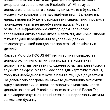
смартфоном за допомогою Bluetooth і Wi-Fi, тому за
допомогою спеціального додатку ви можете в будь-який
момент контролювати те, що відбувається. Залежно від
налаштувань ви будете отримувати повідомлення про рух в
приміщенні навіть не перебуваючи вдома. Модель
оснащена інфрачервоним світлодіодом і транслює
зображення оптимальної якості навіть під час нічної зйомки.
У конструкції передбачений вбудований датчик
температури, який повідомляє про стан мікроклімату в
дитячій.
Камера Motorola FOCUS 86T кріпиться на поверхню за
допомогою липкої стрічки, яка входить в комплект і
дозволяє налаштовувати положення об'єктива для зйомки з
зручного ракурсу. Модель має слот для карт типу microSD,
тому при необхідності фіксує в пам'яті те, що відбувається.
За допомогою програми ви можете дистанційно включити
одну з колискових, а також поговорити з малюком через
динамік на корпусі. У набір включено пристрій Focus Tag,
яке використовується для відстеження пересувань дитини
за межами будинку.