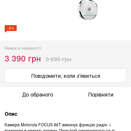
−8%
Немає в наявності
3 390 грн
3 690 грн
Повідомити, коли з'явиться
До обраного
Порівняти
Опис
Камера Motorola FOCUS 86T виконує функцію радіо- і
відеоняні в кімнаті дитини. Пристрій синхронізується зі