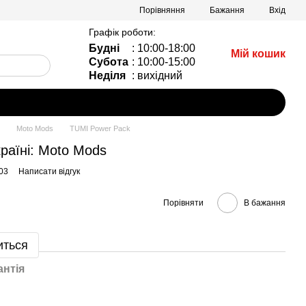
Порівняння
Бажання
Вхід
Графік роботи:
Будні
: 10:00-18:00
Мій кошик
Субота
: 10:00-15:00
Неділя
: вихідний
Moto Mods
TUMI Power Pack
раїні: Moto Mods
03
Написати відгук
Порівняти
В бажання
иться
антія