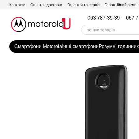
Перейти до основного контенту
Контакти
Оплата і доставка
Гарантія та сервіс
Гарантійний ремон
063 787-39-39
067 7
Смартфони Motorola
Інші смартфони
Розумні годинник