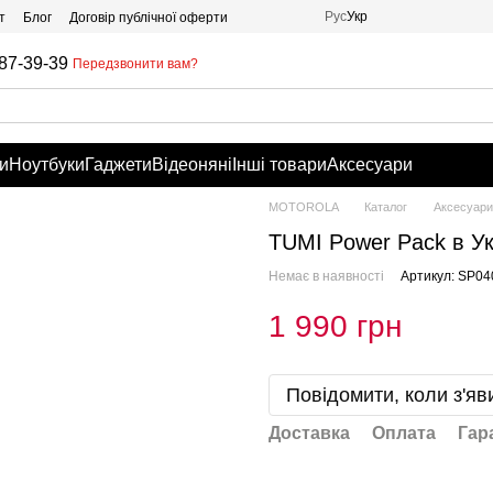
Рус
Укр
т
Блог
Договір публічної оферти
87-39-39
Передзвонити вам?
и
Ноутбуки
Гаджети
Відеоняні
Інші товари
Аксесуари
MOTOROLA
Каталог
Аксесуари
TUMI Power Pack в Ук
Немає в наявності
Артикул: SP04
1 990 грн
Повідомити, коли з'яв
Доставка
Оплата
Гар