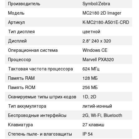
Производитель
Symbol/Zebra
Модель
MC2180 2D Imager
Артикул
K-MC2180-AS01E-CRD
Тип дисплея
цветной
Дисплей
2.8" 240 x 320
Операционная система
Windows CE
Процессор
Marvell PXA320
Тактовая частота процессора
624 МГц
Память RAM
128 МБ
Память ROM
256 МБ
Сканируемые типы штрих-кодов
1D, 2D
Тип аккумулятора
литий-ионный
Беспроводные интерфейсы
2G, Wi-Fi, Bluetooth
Клавиатура
27 клавиш
Степень пыле- и влагозащиты
IP 54