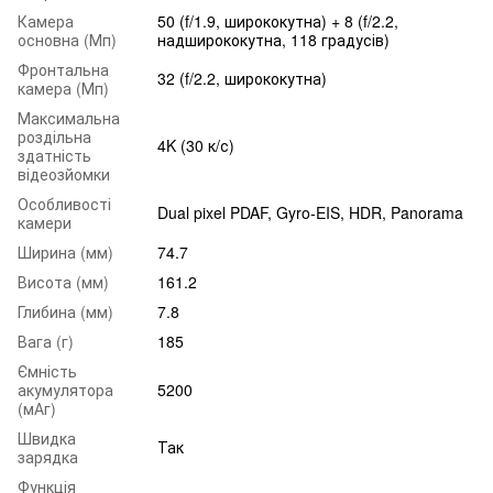
Камера
50 (f/1.9, ширококутна) + 8 (f/2.2,
основна (Мп)
надширококутна, 118 градусів)
Фронтальна
32 (f/2.2, ширококутна)
камера (Мп)
Максимальна
роздільна
4K (30 к/с)
здатність
відеозйомки
Особливості
Dual pixel PDAF, Gyro-EIS, HDR, Panorama
камери
Ширина (мм)
74.7
Висота (мм)
161.2
Глибина (мм)
7.8
Вага (г)
185
Ємність
акумулятора
5200
(мАг)
Швидка
Так
зарядка
Функція