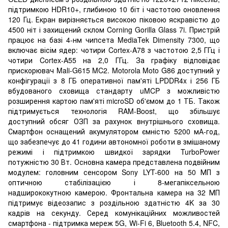
підтримкою HDR10+, глибиною 10 біт і частотою оновлення
120 Гц. Екран вирізняється високою піковою яскравістю до
4500 ніт і захищений склом Corning Gorilla Glass 7i. Пристрій
працює на базі 4-нм чипсета MediaTek Dimensity 7300, що
включає вісім ядер: чотири Cortex-A78 з частотою 2,5 ГГц і
чотири Cortex-A55 на 2,0 ГГц. За графіку відповідає
прискорювач Mali-G615 MC2. Motorola Moto G86 доступний у
конфігурації з 8 ГБ оперативної пам'яті LPDDR4x і 256 ГБ
вбудованого сховища стандарту uMCP з можливістю
розширення картою пам'яті microSD об'ємом до 1 ТБ. Також
підтримується технологія RAM-Boost, що збільшує
доступний обсяг ОЗП за рахунок внутрішнього сховища.
Смартфон оснащений акумулятором ємністю 5200 мА-год,
що забезпечує до 41 години автономної роботи в змішаному
режимі і підтримкою швидкої зарядки TurboPower
потужністю 30 Вт. Основна камера представлена подвійним
модулем: головним сенсором Sony LYT-600 на 50 МП з
оптичною стабілізацією і 8-мегапіксельною
надширококутною камерою. Фронтальна камера на 32 МП
підтримує відеозапис з роздільною здатністю 4K за 30
кадрів на секунду. Серед комунікаційних можливостей
смартфона - підтримка мереж 5G, Wi-Fi 6, Bluetooth 5.4, NFC,