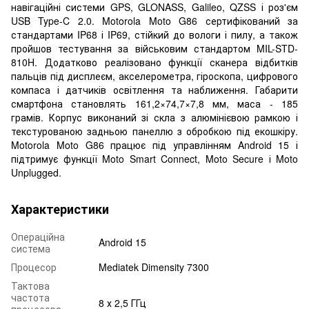
навігаційні системи GPS, GLONASS, Galileo, QZSS і роз'єм
USB Type-C 2.0. Motorola Moto G86 сертифікований за
стандартами IP68 і IP69, стійкий до вологи і пилу, а також
пройшов тестування за військовим стандартом MIL-STD-
810H. Додатково реалізовано функції сканера відбитків
пальців під дисплеєм, акселерометра, гіроскопа, цифрового
компаса і датчиків освітлення та наближення. Габарити
смартфона становлять 161,2×74,7×7,8 мм, маса - 185
грамів. Корпус виконаний зі скла з алюмінієвою рамкою і
текстурованою задньою панеллю з обробкою під екошкіру.
Motorola Moto G86 працює під управлінням Android 15 і
підтримує функції Moto Smart Connect, Moto Secure і Moto
Unplugged.
Характеристики
Операційна
Android 15
система
Процесор
Mediatek Dimensity 7300
Тактова
частота
8 х 2,5 ГГц
процесора