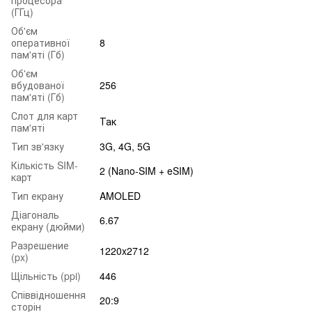
(ГГц)
Об'єм
оперативної
8
пам'яті (Гб)
Об'єм
вбудованої
256
пам'яті (Гб)
Слот для карт
Так
пам'яті
Тип зв'язку
3G, 4G, 5G
Кількість SIM-
2 (Nano-SIM + eSIM)
карт
Тип екрану
AMOLED
Діагональ
6.67
екрану (дюйми)
Разрешение
1220x2712
(px)
Щільність (ppi)
446
Співвідношення
20:9
сторін