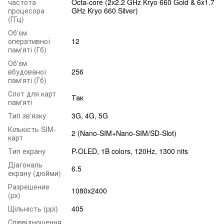
частота
Octa-core (2x2.2 GHz Kryo 660 Gold & 6x1.7
процесора
GHz Kryo 660 Silver)
(ГГц)
Об'єм
оперативної
12
пам'яті (Гб)
Об'єм
вбудованої
256
пам'яті (Гб)
Слот для карт
Так
пам'яті
Тип зв'язку
3G, 4G, 5G
Кількість SIM-
2 (Nano-SIM+Nano-SIM/SD-Slot)
карт
Тип екрану
P-OLED, 1B colors, 120Hz, 1300 nits
Діагональ
6.5
екрану (дюйми)
Разрешение
1080x2400
(px)
Щільність (ppi)
405
Співвідношення