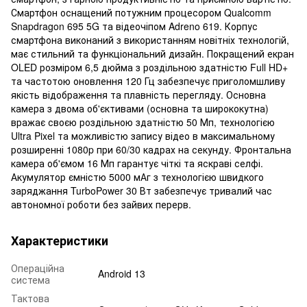
Смартфон оснащений потужним процесором Qualcomm
Snapdragon 695 5G та відеочіпом Adreno 619. Корпус
смартфона виконаний з використанням новітніх технологій,
має стильний та функціональний дизайн. Покращений екран
OLED розміром 6,5 дюйма з роздільною здатністю Full HD+
та частотою оновлення 120 Гц забезпечує приголомшливу
якість відображення та плавність перегляду. Основна
камера з двома об'єктивами (основна та ширококутна)
вражає своєю роздільною здатністю 50 Мп, технологією
Ultra Pixel та можливістю запису відео в максимальному
розширенні 1080p при 60/30 кадрах на секунду. Фронтальна
камера об'ємом 16 Мп гарантує чіткі та яскраві селфі.
Акумулятор ємністю 5000 мАг з технологією швидкого
заряджання TurboPower 30 Вт забезпечує тривалий час
автономної роботи без зайвих перерв.
Характеристики
Операційна
Android 13
система
Тактова