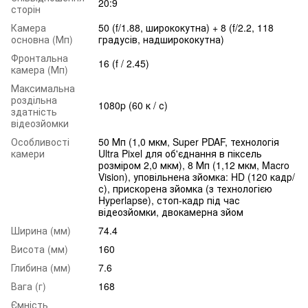
20:9
сторін
Камера
50 (f/1.88, ширококутна) + 8 (f/2.2, 118
основна (Мп)
градусів, надширококутна)
Фронтальна
16 (f / 2.45)
камера (Мп)
Максимальна
роздільна
1080p (60 к / с)
здатність
відеозйомки
Особливості
50 Мп (1,0 мкм, Super PDAF, технологія
камери
Ultra Pixel для об'єднання в піксель
розміром 2,0 мкм), 8 Мп (1,12 мкм, Macro
Vision), уповільнена зйомка: HD (120 кадр/
с), прискорена зйомка (з технологією
Hyperlapse), стоп-кадр під час
відеозйомки, двокамерна зйом
Ширина (мм)
74.4
Висота (мм)
160
Глибина (мм)
7.6
Вага (г)
168
Ємність