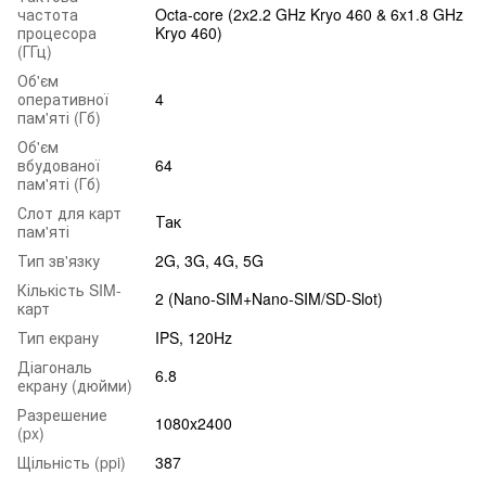
частота
Octa-core (2x2.2 GHz Kryo 460 & 6x1.8 GHz
процесора
Kryo 460)
(ГГц)
Об'єм
оперативної
4
пам'яті (Гб)
Об'єм
вбудованої
64
пам'яті (Гб)
Слот для карт
Так
пам'яті
Тип зв'язку
2G, 3G, 4G, 5G
Кількість SIM-
2 (Nano-SIM+Nano-SIM/SD-Slot)
карт
Тип екрану
IPS, 120Hz
Діагональ
6.8
екрану (дюйми)
Разрешение
1080x2400
(px)
Щільність (ppi)
387