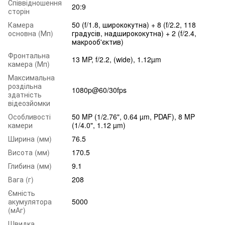
Співвідношення
20:9
сторін
Камера
50 (f/1.8, ширококутна) + 8 (f/2.2, 118
основна (Мп)
градусів, надширококутна) + 2 (f/2.4,
макрооб'єктив)
Фронтальна
13 MP, f/2.2, (wide), 1.12µm
камера (Мп)
Максимальна
роздільна
1080p@60/30fps
здатність
відеозйомки
Особливості
50 MP (1/2.76", 0.64 µm, PDAF), 8 MP
камери
(1/4.0", 1.12 µm)
Ширина (мм)
76.5
Висота (мм)
170.5
Глибина (мм)
9.1
Вага (г)
208
Ємність
акумулятора
5000
(мАг)
Швидка