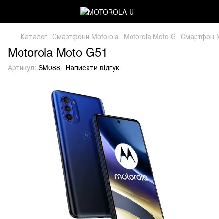
Каталог
Смартфони Motorola
Motorola Moto G
Смартфон M
Motorola Moto G51
Артикул:
SM088
Написати відгук