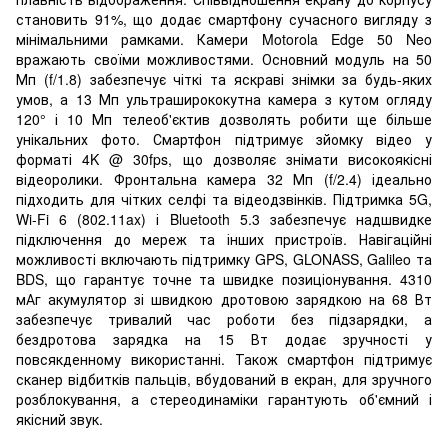
становить 91%, що додає смартфону сучасного вигляду з
мінімальними рамками. Камери Motorola Edge 50 Neo
вражають своїми можливостями. Основний модуль на 50
Мп (f/1.8) забезпечує чіткі та яскраві знімки за будь-яких
умов, а 13 Мп ультраширококутна камера з кутом огляду
120° і 10 Мп телеоб'єктив дозволять робити ще більше
унікальних фото. Смартфон підтримує зйомку відео у
форматі 4K @ 30fps, що дозволяє знімати високоякісні
відеоролики. Фронтальна камера 32 Мп (f/2.4) ідеально
підходить для чітких селфі та відеодзвінків. Підтримка 5G,
Wi-Fi 6 (802.11ax) і Bluetooth 5.3 забезпечує надшвидке
підключення до мереж та інших пристроїв. Навігаційні
можливості включають підтримку GPS, GLONASS, Galileo та
BDS, що гарантує точне та швидке позиціонування. 4310
мАг акумулятор зі швидкою дротовою зарядкою на 68 Вт
забезпечує тривалий час роботи без підзарядки, а
бездротова зарядка на 15 Вт додає зручності у
повсякденному використанні. Також смартфон підтримує
сканер відбитків пальців, вбудований в екран, для зручного
розблокування, а стереодинаміки гарантують об'ємний і
якісний звук.