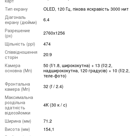
карт
Тип екрану
OLED, 120 Гц, пікова яскравість 3000 нит
Діагональ
6.4
екрану (дюйми)
Разрешение
2760x1256
(px)
Щільність (ppi)
474
Співвідношення
20:9
сторін
Камера
50 (f/1.8, ширококутна) + 13 (f/2.2,
основна (Мп)
надширококутна, 120 градусів) + 10 (f/2.2,
теле-фото)
Фронтальна
32 (f / 2.4)
камера (Мп)
Максимальна
роздільна
4K (30 к / с)
здатність
відеозйомки
Ширина (мм)
71.2
Висота (мм)
154,1