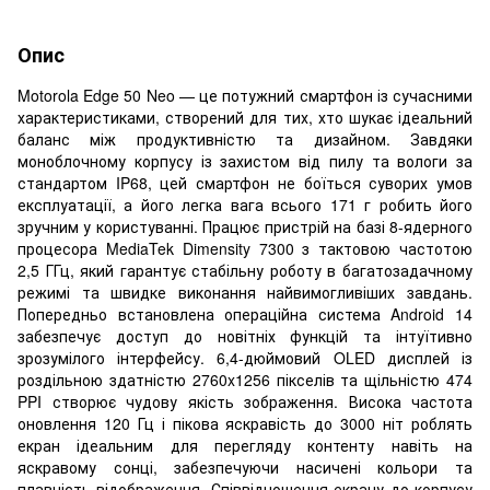
Опис
Motorola Edge 50 Neo — це потужний смартфон із сучасними
характеристиками, створений для тих, хто шукає ідеальний
баланс між продуктивністю та дизайном. Завдяки
моноблочному корпусу із захистом від пилу та вологи за
стандартом IP68, цей смартфон не боїться суворих умов
експлуатації, а його легка вага всього 171 г робить його
зручним у користуванні. Працює пристрій на базі 8-ядерного
процесора MediaTek Dimensity 7300 з тактовою частотою
2,5 ГГц, який гарантує стабільну роботу в багатозадачному
режимі та швидке виконання найвимогливіших завдань.
Попередньо встановлена операційна система Android 14
забезпечує доступ до новітніх функцій та інтуїтивно
зрозумілого інтерфейсу. 6,4-дюймовий OLED дисплей із
роздільною здатністю 2760x1256 пікселів та щільністю 474
PPI створює чудову якість зображення. Висока частота
оновлення 120 Гц і пікова яскравість до 3000 ніт роблять
екран ідеальним для перегляду контенту навіть на
яскравому сонці, забезпечуючи насичені кольори та
плавність відображення. Співвідношення екрану до корпусу