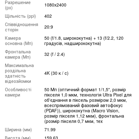
Разрешение
1080x2400
(px)
Щільність (ppi)
402
Співвідношення
20:9
сторін
Камера
50 (f/1.8, ширококутна) + 13 (f/2.2, 120
основна (Мп)
градусів, надширококутна)
Фронтальна
32 (f / 2.4)
камера (Мп)
Максимальна
роздільна
4K (30 к / с)
здатність
відеозйомки
Особливості
50 Мп (оптичний формат 1/1,5", розмір
камери
пікселя 1,0 мкм, технологія Ultra Pixel для
об'єднання в піксель розміром 2,0 мкм,
всеспрямований фазовий автофокус
(PDAF)), ширококутна (Macro Vision,
розмір пікселя 1,12 мкм), фронтальна
(розмір пікселя 0,7 мкм, тех
Ширина (мм)
71.99
Висота (мм)
159.63