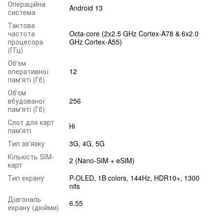
Операційна
Android 13
система
Тактова
частота
Octa-core (2x2.5 GHz Cortex-A78 & 6x2.0
процесора
GHz Cortex-A55)
(ГГц)
Об'єм
оперативної
12
пам'яті (Гб)
Об'єм
вбудованої
256
пам'яті (Гб)
Слот для карт
Ні
пам'яті
Тип зв'язку
3G, 4G, 5G
Кількість SIM-
2 (Nano-SIM + eSIM)
карт
Тип екрану
P-OLED, 1B colors, 144Hz, HDR10+, 1300
nits
Діагональ
6.55
екрану (дюйми)