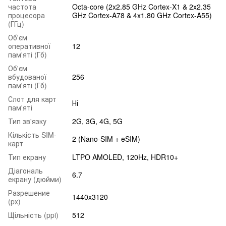
частота
Octa-core (2x2.85 GHz Cortex-X1 & 2x2.35
процесора
GHz Cortex-A78 & 4x1.80 GHz Cortex-A55)
(ГГц)
Об'єм
оперативної
12
пам'яті (Гб)
Об'єм
вбудованої
256
пам'яті (Гб)
Слот для карт
Ні
пам'яті
Тип зв'язку
2G, 3G, 4G, 5G
Кількість SIM-
2 (Nano-SIM + eSIM)
карт
Тип екрану
LTPO AMOLED, 120Hz, HDR10+
Діагональ
6.7
екрану (дюйми)
Разрешение
1440x3120
(px)
Щільність (ppi)
512