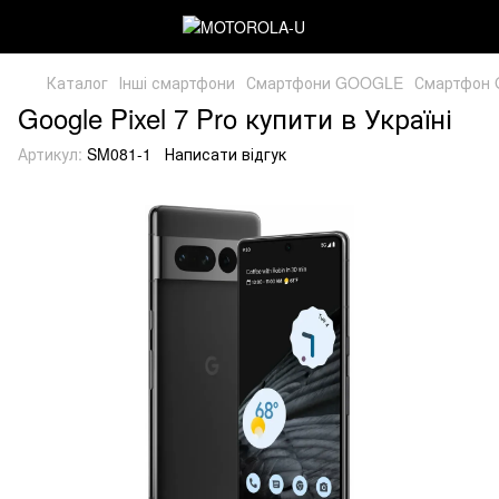
Каталог
Інші смартфони
Смартфони GOOGLE
Смартфон G
Google Pixel 7 Pro купити в Україні
Артикул:
SM081-1
Написати відгук