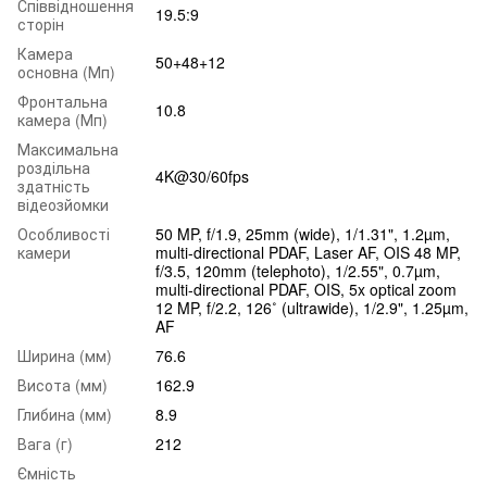
Співвідношення
19.5:9
сторін
Камера
50+48+12
основна (Мп)
Фронтальна
10.8
камера (Мп)
Максимальна
роздільна
4K@30/60fps
здатність
відеозйомки
Особливості
50 MP, f/1.9, 25mm (wide), 1/1.31", 1.2µm,
камери
multi-directional PDAF, Laser AF, OIS 48 MP,
f/3.5, 120mm (telephoto), 1/2.55", 0.7µm,
multi-directional PDAF, OIS, 5x optical zoom
12 MP, f/2.2, 126˚ (ultrawide), 1/2.9", 1.25µm,
AF
Ширина (мм)
76.6
Висота (мм)
162.9
Глибина (мм)
8.9
Вага (г)
212
Ємність