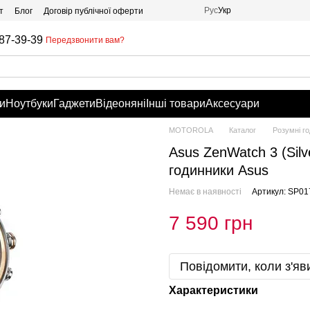
Рус
Укр
т
Блог
Договір публічної оферти
87-39-39
Передзвонити вам?
и
Ноутбуки
Гаджети
Відеоняні
Інші товари
Аксесуари
MOTOROLA
Каталог
Розумні г
Asus ZenWatch 3 (Silve
годинники Asus
Немає в наявності
Артикул: SP01
7 590 грн
Повідомити, коли з'яв
Характеристики