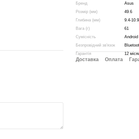
Бренд
Asus
Розмір (мм)
49.6
Глибина (мм)
9.4-10.9
Вага (г)
61
Сумісність
Android
Безпровідний зв'язок
Bluetoo
Гарантія
12 міся
Доставка
Оплата
Гар