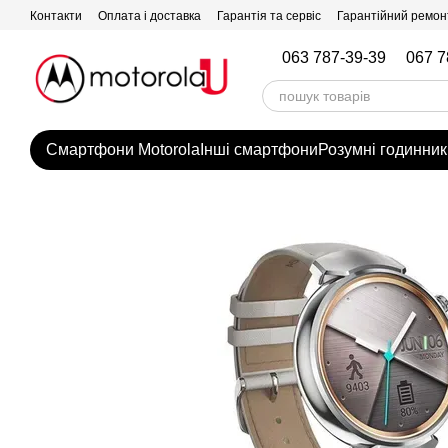
Перейти до основного контенту
Контакти
Оплата і доставка
Гарантія та сервіс
Гарантійний ремон
063 787-39-39
067 7
Смартфони Motorola
Інші смартфони
Розумні годинник