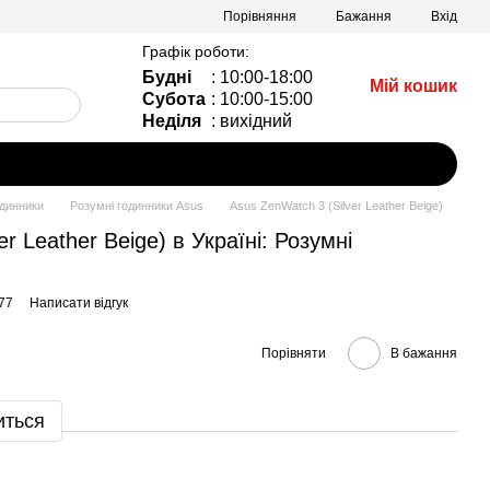
Порівняння
Бажання
Вхід
Графік роботи:
Будні
: 10:00-18:00
Мій кошик
Субота
: 10:00-15:00
Неділя
: вихідний
одинники
Розумні годинники Asus
Asus ZenWatch 3 (Silver Leather Beige)
r Leather Beige) в Україні: Розумні
77
Написати відгук
Порівняти
В бажання
иться