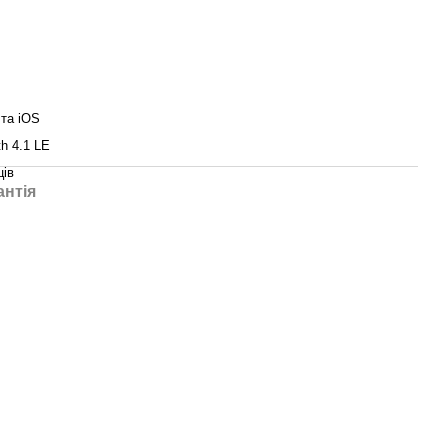
 та iOS
th 4.1 LE
ців
антія