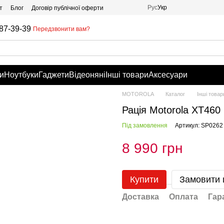
Рус
Укр
т
Блог
Договір публічної оферти
87-39-39
Передзвонити вам?
и
Ноутбуки
Гаджети
Відеоняні
Інші товари
Аксесуари
MOTOROLA
Каталог
Інші товар
Рація Motorola XT460
Під замовлення
Артикул: SP0262
8 990 грн
Купити
Замовити
Доставка
Оплата
Гар