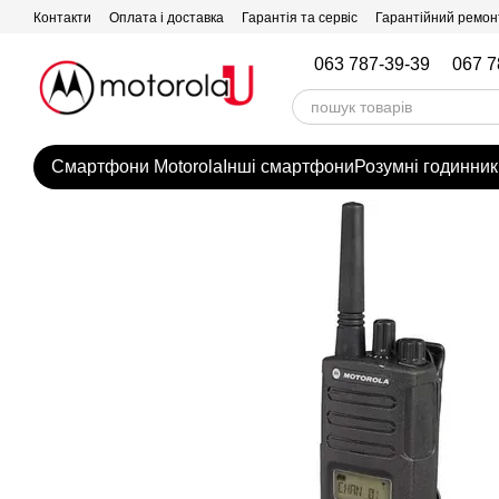
Перейти до основного контенту
Контакти
Оплата і доставка
Гарантія та сервіс
Гарантійний ремон
063 787-39-39
067 7
Смартфони Motorola
Інші смартфони
Розумні годинник