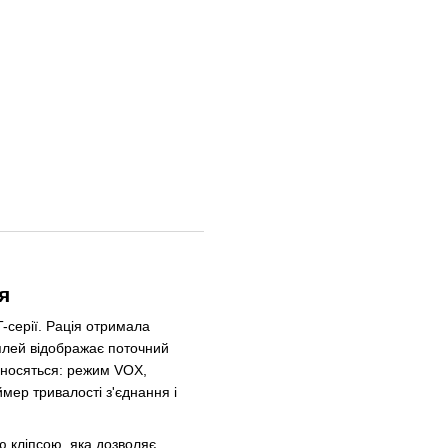
я
-серії. Рація отримала
сплей відображає поточний
ідносяться: режим VOX,
мер тривалості з'єднання і
ю кліпсою, яка дозволяє