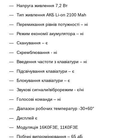
Напруга живлення 7,2 Вт
Тип живлення АКБ Li-on 2100 Mah
Перемикання рівнів потужності – ні
Режим економії акумулятора – ні
Сканування – є
Скремблювання - ні
Введення частоти з клавіатури – ні
Підсвічування клавіатури – є
Блокування клавіатури – є
Звукові сигнали/віброрежим - є/ні
Голосові команди – ні
Діапазон робочих температур -30+60°
Дисплей є
Модуляція 16K0F3E, 11K0F3E
Побічні випромінювання – 65 дБ