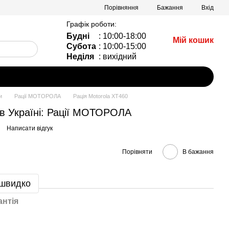
Порівняння
Бажання
Вхід
Графік роботи:
Будні
: 10:00-18:00
Мій кошик
Субота
: 10:00-15:00
Неділя
: вихідний
и
Рації МОТОРОЛА
Рація Motorola XT460
 в Україні: Рації МОТОРОЛА
Написати відгук
Порівняти
В бажання
 швидко
антія