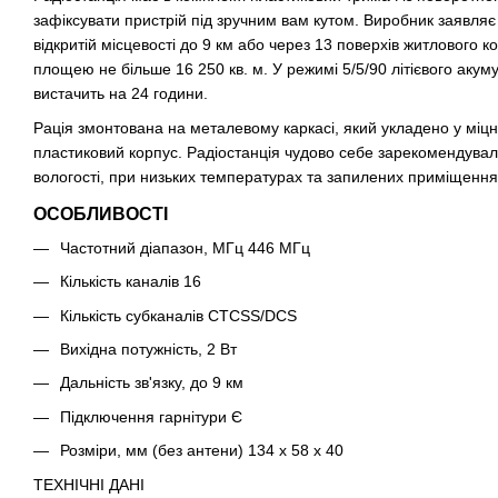
зафіксувати пристрій під зручним вам кутом. Виробник заявляє
відкритій місцевості до 9 км або через 13 поверхів житлового к
площею не більше 16 250 кв. м. У режимі 5/5/90 літієвого аку
вистачить на 24 години.
Рація змонтована на металевому каркасі, який укладено у міц
пластиковий корпус. Радіостанція чудово себе зарекомендувал
вологості, при низьких температурах та запилених приміщення
ОСОБЛИВОСТІ
Частотний діапазон, МГц 446 МГц
Кількість каналів 16
Кількість субканалів CTCSS/DCS
Вихідна потужність, 2 Вт
Дальність зв'язку, до 9 км
Підключення гарнітури Є
Розміри, мм (без антени) 134 х 58 х 40
ТЕХНІЧНІ ДАНІ