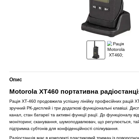
Опис
Motorola XT460 портативна радіостанці
Рація XT-460 продовжила успішну лінійку професійних рацій XT
зручний РК-дисплей і три додаткові функціональні клавіші. Ди
канал, стан батареї та активні функції рації. До функціоналу в
моніторинг, сканування, шумоподавлювач, що регулюється, тай
підтримка субтонів для конфіденційності спілкування.
Радіостанція має в комплекті пластиковий тримач із поворотно