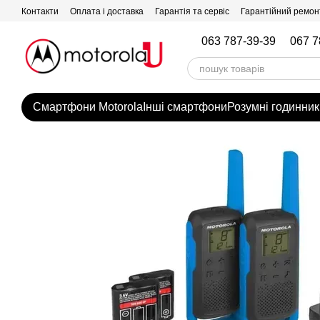
Перейти до основного контенту
Контакти
Оплата і доставка
Гарантія та сервіс
Гарантійний ремон
063 787-39-39
067 7
Смартфони Motorola
Інші смартфони
Розумні годинник