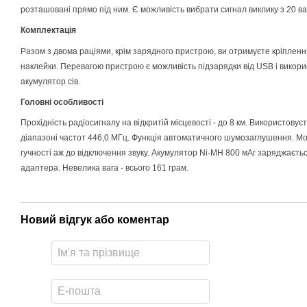
розташовані прямо під ним. Є можливість вибрати сигнал виклику з 20 ва
Комплектація
Разом з
двома
раці
ями
, крім зарядного пристрою
,
ви отримуєте кріпленн
наклейки. Перевагою пристрою є можливість підзарядки від USB і викори
акумулятор сів.
Головні особливості
Прохідність радіосигналу на відкритій місцевості - до 8 км. Використовуєт
діапазоні частот 446,0 МГц. Функція автоматичного шумозаглушення. М
гучності аж до відключення звуку. Акумулятор Ni-MH 800 мАг заряджаєт
адаптера. Невелика вага - всього 161 грам.
Новий відгук або коментар