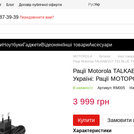
Рус
Укр
т
Блог
Договір публічної оферти
87-39-39
Передзвонити вам?
и
Ноутбуки
Гаджети
Відеоняні
Інші товари
Аксесуари
MOTOROLA
Каталог
Інші товар
Рації Motorola TALKABOUT T62 BLUE 
Рації Motorola TAL
Україні: Рації МОТО
В наявності
Артикул: RM005
На
3 999 грн
Купити
Замовити
Характеристики