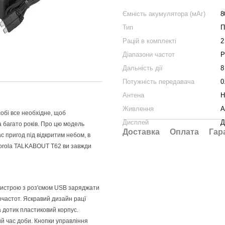
Ємність акумулятора (мАг)
8
Тип
П
Рацій в комплекті
2
Діапазони частот
P
Дальність дії
8
Потужність передавача
0
Антена
Н
Живлення
А
собі все необхідне, щоб
Дисплей
Д
 багато років. Про цю модель
Доставка
Оплата
Гар
ас пригод під відкритим небом
,
в
rola TALKABOUT T62 ви завжди
ристрою з роз'ємом USB заряджати
іочастот. Яскравий дизайн
р
ац
ї
 дотик пластиковий корпус.
й час доби. Кнопки управління