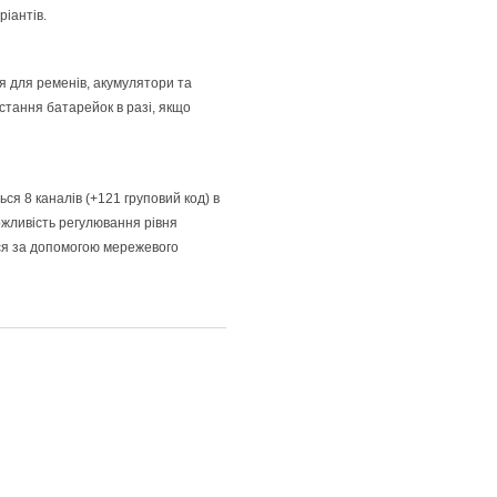
ріантів.
я для ременів, акумулятори та
стання батарейок в разі, якщо
ься 8 каналів (+121 груповий код) в
ожливість регулювання рівня
ься за допомогою мережевого