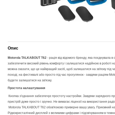
Опис
Motorola TALKABOUT T62
- рація від відомого бренду, яка поєднувала в 
забезпечити високий рівень комфорту і залишатися надійною в роботі на
можна сказати, що це найкращий засіб, щоб залишатися на зв'язку під ч
поході, на фестивалі або просто під час прогулянок - завдяки рація
м
Moto
будете залишатися на зв'язку.
Простота на
лаштування
Кнопка з'єднання забезпечує простоту настройки. Завдяки зарядного п
пристрій дуже просто і зручно. Не вимагає ліцензії на використання рад
Motorola TALKABOUT T62 обов'язково приверне вашу уваг
у
. Приємний на
Рідкокристалічний дисплей з великими цифрами і підсвічуванням в темни