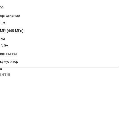
00
ортативные
 шт.
MR (446 МГц)
 км
.5 Вт
есъемная
кумулятор
а
антія