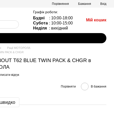
Порівняння
Бажання
Вхід
Графік роботи:
Будні
: 10:00-18:00
Мій кошик
Субота
: 10:00-15:00
Неділя
: вихідний
и
Рації МОТОРОЛА
TWIN PACK & CHGR
KABOUT T62 BLUE TWIN PACK & CHGR в
РОЛА
писати відгук
Порівняти
В бажання
 швидко