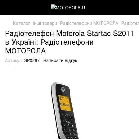
Каталог
Інші товари
Радіотелефони МОТОРОЛА
Радіотел
Радіотелефон Motorola Startac S2011
в Україні: Радіотелефони
МОТОРОЛА
Артикул:
SP0267
Написати відгук