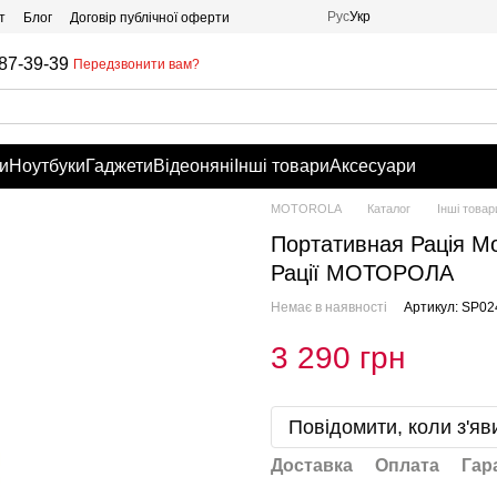
Рус
Укр
т
Блог
Договір публічної оферти
87-39-39
Передзвонити вам?
и
Ноутбуки
Гаджети
Відеоняні
Інші товари
Аксесуари
MOTOROLA
Каталог
Інші товар
Портативная Рація Mot
Рації МОТОРОЛА
Немає в наявності
Артикул: SP02
3 290 грн
Повідомити, коли з'яв
Доставка
Оплата
Гар