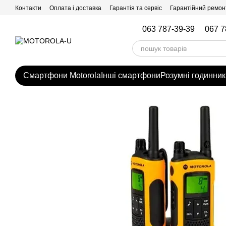
Перейти до основного контенту
Контакти
Оплата і доставка
Гарантія та сервіс
Гарантійний ремон
063 787-39-39
067 7
Смартфони Motorola
Інші смартфони
Розумні годинник