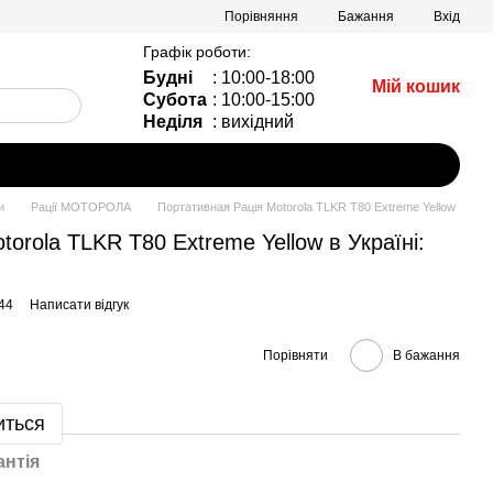
Порівняння
Бажання
Вхід
Графік роботи:
Будні
: 10:00-18:00
Мій кошик
Субота
: 10:00-15:00
Неділя
: вихідний
и
Рації МОТОРОЛА
Портативная Рація Motorola TLKR T80 Extreme Yellow
orola TLKR T80 Extreme Yellow в Україні:
44
Написати відгук
Порівняти
В бажання
иться
антія