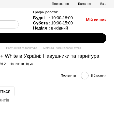
Порівняння
Бажання
Вхід
Графік роботи:
Будні
: 10:00-18:00
Мій кошик
Субота
: 10:00-15:00
Неділя
: вихідний
Навушники та гарнітура
Motorola Pulse Escape+ White
+ White в Україні: Навушники та гарнітура
86-2
Написати відгук
Порівняти
В бажання
иться
антія