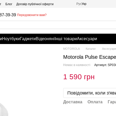
Рус
Укр
т
Блог
Договір публічної оферти
87-39-39
Передзвонити вам?
и
Ноутбуки
Гаджети
Відеоняні
Інші товари
Аксесуари
MOTOROLA
Каталог
Аксесуари
Motorola Pulse Escape
Немає в наявності
Артикул: SP03
1 590 грн
Повідомити, коли з'яв
Доставка
Оплата
Гар