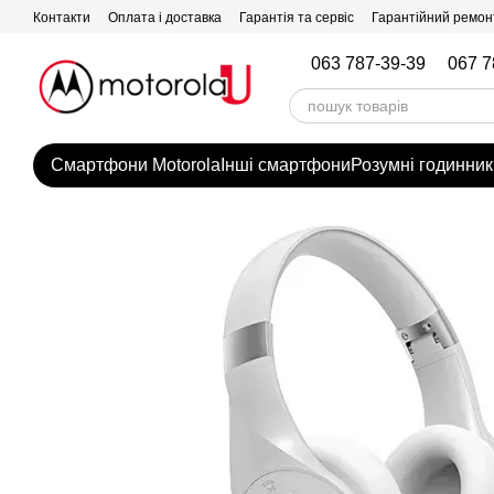
Перейти до основного контенту
Контакти
Оплата і доставка
Гарантія та сервіс
Гарантійний ремон
063 787-39-39
067 7
Смартфони Motorola
Інші смартфони
Розумні годинник