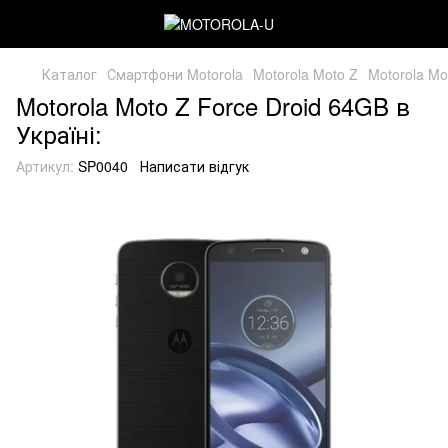
Каталог
Смартфони Motorola
Motorola Moto Z
Motorola Mo
Motorola Moto Z Force Droid 64GB в
Україні:
Артикул:
SP0040
Написати відгук