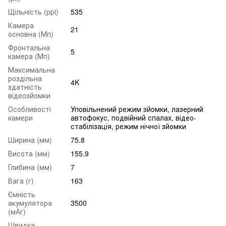
Щільність (ppi)
535
Камера
21
основна (Мп)
Фронтальна
5
камера (Мп)
Максимальна
роздільна
4K
здатність
відеозйомки
Особливості
Уповільнений режим зйомки, лазерний
камери
автофокус, подвійний спалах, відео-
стабілізація, режим нічної зйомки
Ширина (мм)
75.8
Висота (мм)
155.9
Глибина (мм)
7
Вага (г)
163
Ємність
акумулятора
3500
(мАг)
Швидка