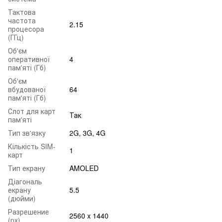
Тактова
частота
2.15
процесора
(ГГц)
Об'єм
оперативної
4
пам'яті (Гб)
Об'єм
вбудованої
64
пам'яті (Гб)
Слот для карт
Так
пам'яті
Тип зв'язку
2G, 3G, 4G
Кількість SIM-
1
карт
Тип екрану
AMOLED
Діагональ
екрану
5.5
(дюйми)
Разрешение
2560 x 1440
(px)