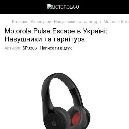
Каталог
Аксесуари
Навушники та гарнітура
Motorola Pul
Motorola Pulse Escape в Україні:
Навушники та гарнітура
Артикул:
SP0386
Написати відгук