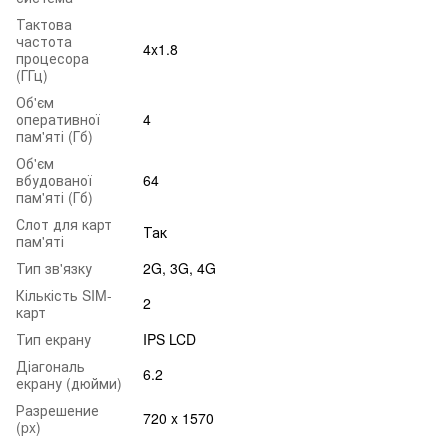
Тактова
частота
4x1.8
процесора
(ГГц)
Об'єм
оперативної
4
пам'яті (Гб)
Об'єм
вбудованої
64
пам'яті (Гб)
Слот для карт
Так
пам'яті
Тип зв'язку
2G, 3G, 4G
Кількість SIM-
2
карт
Тип екрану
IPS LCD
Діагональ
6.2
екрану (дюйми)
Разрешение
720 x 1570
(px)