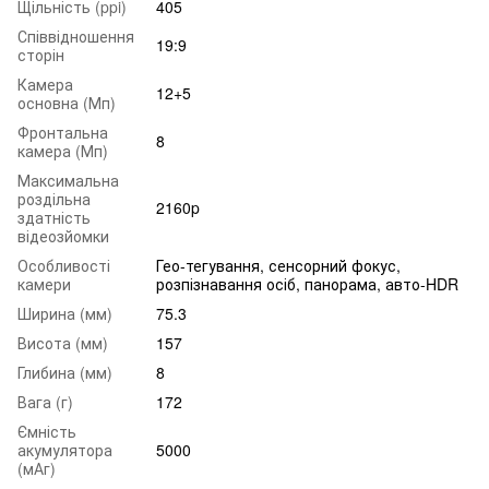
Щільність (ppi)
405
Співвідношення
19:9
сторін
Камера
12+5
основна (Мп)
Фронтальна
8
камера (Мп)
Максимальна
роздільна
2160p
здатність
відеозйомки
Особливості
Гео-тегування, сенсорний фокус,
камери
розпізнавання осіб, панорама, авто-HDR
Ширина (мм)
75.3
Висота (мм)
157
Глибина (мм)
8
Вага (г)
172
Ємність
акумулятора
5000
(мАг)