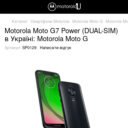
Каталог
Смартфони Motorola
Motorola Moto G
Motorola M
Motorola Moto G7 Power (DUAL-SIM)
в Україні: Motorola Moto G
Артикул:
SP0129
Написати відгук