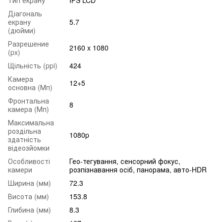
Діагональ
екрану
5.7
(дюйми)
Разрешение
2160 x 1080
(px)
Щільність (ppi)
424
Камера
12+5
основна (Мп)
Фронтальна
8
камера (Мп)
Максимальна
роздільна
1080p
здатність
відеозйомки
Особливості
Гео-тегування, сенсорний фокус,
камери
розпізнавання осіб, панорама, авто-HDR
Ширина (мм)
72.3
Висота (мм)
153.8
Глибина (мм)
8.3