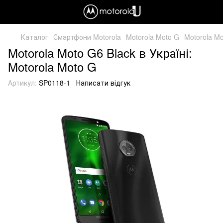
Каталог
Смартфони Motorola
Motorola Moto G
Motorola Mo
Motorola Moto G6 Black в Україні:
Motorola Moto G
Артикул:
SP0118-1
Написати відгук