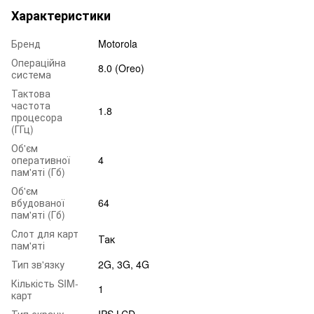
Характеристики
Бренд
Motorola
Операційна
8.0 (Oreo)
система
Тактова
частота
1.8
процесора
(ГГц)
Об'єм
оперативної
4
пам'яті (Гб)
Об'єм
вбудованої
64
пам'яті (Гб)
Слот для карт
Так
пам'яті
Тип зв'язку
2G, 3G, 4G
Кількість SIM-
1
карт
Тип екрану
IPS LCD