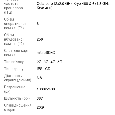
частота
Octa-core (2x2.0 GHz Kryo 460 & 6x1.8 GHz
процесора
Kryo 460)
(ГГц)
Об'єм
оперативної
6
пам'яті (Гб)
Об'єм
вбудованої
256
пам'яті (Гб)
Слот для карт
microSDXC
пам'яті
Тип зв'язку
2G, 3G, 4G, 5G
Тип екрану
IPS LCD
Діагональ
6.8
екрану (дюйми)
Разрешение
1080x2400
(px)
Щільність (ppi)
387
Співвідношення
20:9
сторін