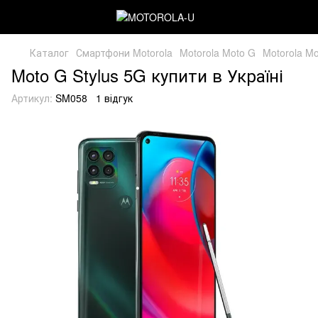
Каталог
Смартфони Motorola
Motorola Moto G
Motorola Mo
Moto G Stylus 5G купити в Україні
Артикул:
SM058
1 відгук