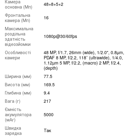
Камера
48+8+5+2
основна (Мп)
Фронтальна
16
камера (Мп)
Максимальна
роздільна
1080p@30/60fps
здатність
відеозйомки
Особливості
48 MP, f/1.7, 26mm (wide), 1/2.0", 0.8µm,
камери
PDAF 8 MP, f/2.2, 118˚ (ultrawide), 1/4.0,
1.12µm 5 MP, f/2.2, (macro) 2 MP, f/2.4,
(depth)
Ширина (мм)
77.5
Висота (мм)
169.5
Глибина (мм)
9.4
Вага (г)
217
Ємність
акумулятора
5000
(мАг)
Швидка
Так
зарядка