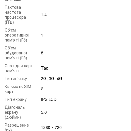
Тактова
частота
1.4
процесора
(ГГц)
Об'єм
оперативної
1
пам'яті (Гб)
Об'єм
вбудованої
8
пам'яті (Гб)
Слот для карт
Так
пам'яті
Тип зв'язку
2G, 3G, 4G
Кількість SIM-
2
карт
Тип екрану
IPS LCD
Діагональ
екрану
5.0
(дюйми)
Разрешение
1280 x 720
(px)