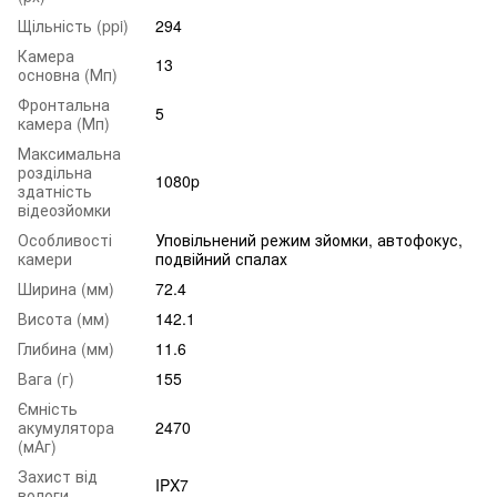
Щільність (ppi)
294
Камера
13
основна (Мп)
Фронтальна
5
камера (Мп)
Максимальна
роздільна
1080p
здатність
відеозйомки
Особливості
Уповільнений режим зйомки, автофокус,
камери
подвійний спалах
Ширина (мм)
72.4
Висота (мм)
142.1
Глибина (мм)
11.6
Вага (г)
155
Ємність
акумулятора
2470
(мАг)
Захист від
IPX7
вологи