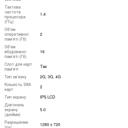
Тактова
частота
1.4
процесора
(ГГц)
Об'єм
оперативної
2
пам'яті (Гб)
Об'єм
вбудованої
16
пам'яті (Гб)
Слот для карт
Так
пам'яті
Тип зв'язку
2G, 3G, 4G
Кількість SIM-
2
карт
Тип екрану
IPS LCD
Діагональ
екрану
5.0
(дюйми)
Разрешение
1280 x 720
(px)