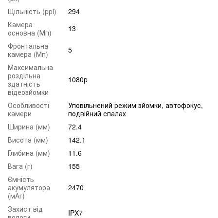
Щільність (ppi)
294
Камера
13
основна (Мп)
Фронтальна
5
камера (Мп)
Максимальна
роздільна
1080p
здатність
відеозйомки
Особливості
Уповільнений режим зйомки, автофокус,
камери
подвійний спалах
Ширина (мм)
72.4
Висота (мм)
142.1
Глибина (мм)
11.6
Вага (г)
155
Ємність
акумулятора
2470
(мАг)
Захист від
IPX7
вологи