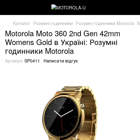
Каталог
Розумні годинники
Розумні годинники Motorola
M
Motorola Moto 360 2nd Gen 42mm
Womens Gold в Україні: Розумні
годинники Motorola
Артикул:
SP0411
Написати відгук