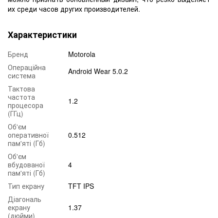
их среди часов других производителей.
Характеристики
Бренд
Motorola
Операційна
Android Wear 5.0.2
система
Тактова
частота
1.2
процесора
(ГГц)
Об'єм
оперативної
0.512
пам'яті (Гб)
Об'єм
вбудованої
4
пам'яті (Гб)
Тип екрану
TFT IPS
Діагональ
екрану
1.37
(дюйми)