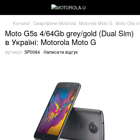
Каталог
Смартфони Motorola
Motorola Moto G
Moto G5s 4/
Moto G5s 4/64Gb grey/gold (Dual Sim)
в Україні: Motorola Moto G
Артикул:
SP0084
Написати відгук