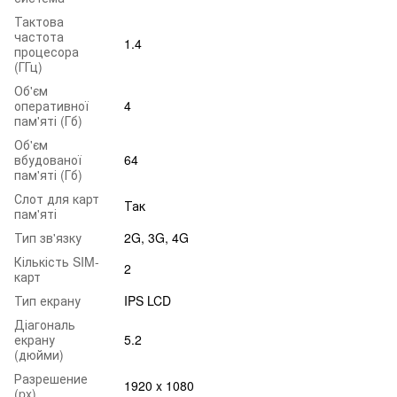
Тактова
частота
1.4
процесора
(ГГц)
Об'єм
оперативної
4
пам'яті (Гб)
Об'єм
вбудованої
64
пам'яті (Гб)
Слот для карт
Так
пам'яті
Тип зв'язку
2G, 3G, 4G
Кількість SIM-
2
карт
Тип екрану
IPS LCD
Діагональ
екрану
5.2
(дюйми)
Разрешение
1920 x 1080
(px)