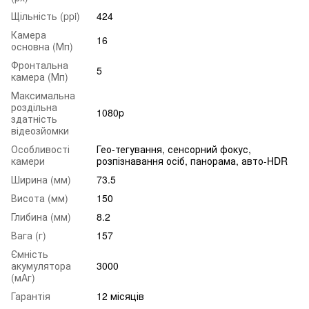
Щільність (ppi)
424
Камера
16
основна (Мп)
Фронтальна
5
камера (Мп)
Максимальна
роздільна
1080p
здатність
відеозйомки
Особливості
Гео-тегування, сенсорний фокус,
камери
розпізнавання осіб, панорама, авто-HDR
Ширина (мм)
73.5
Висота (мм)
150
Глибина (мм)
8.2
Вага (г)
157
Ємність
акумулятора
3000
(мАг)
Гарантія
12 місяців