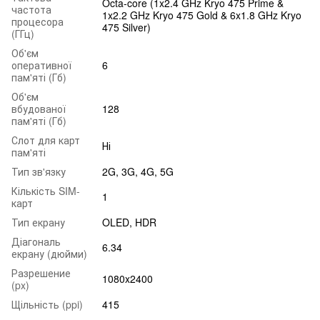
Octa-core (1x2.4 GHz Kryo 475 Prime &
частота
1x2.2 GHz Kryo 475 Gold & 6x1.8 GHz Kryo
процесора
475 Silver)
(ГГц)
Об'єм
оперативної
6
пам'яті (Гб)
Об'єм
вбудованої
128
пам'яті (Гб)
Слот для карт
Ні
пам'яті
Тип зв'язку
2G, 3G, 4G, 5G
Кількість SIM-
1
карт
Тип екрану
OLED, HDR
Діагональ
6.34
екрану (дюйми)
Разрешение
1080x2400
(px)
Щільність (ppi)
415