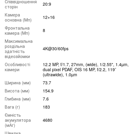
Співвідношення
20:9
сторін
Камера
12+16
основна (Мп)
Фронтальна
8
камера (Мп)
Максимальна
роздільна
4K@30/60fps
здатність
відеозйомки
Особливості
12.2 MP, f/1.7, 27mm, (wide), 1/2.55", 1.4µm,
камери
dual pixel PDAF, OIS 16 MP, f/2.2, 119˚
(ultrawide), 1.0µm
Ширина (мм)
73.7
Висота (мм)
154.9
Глибина (мм)
7.6
Вага (г)
183
Ємність
акумулятора
4680
(мАг)
Швидка