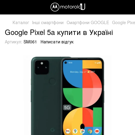
Каталог
Інші смартфони
Смартфони GOOGLE
Google Pixe
Google Pixel 5a купити в Україні
Артикул:
SM061
Написати відгук