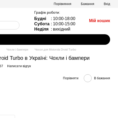
Порівняння
Бажання
Вхід
Графік роботи:
Будні
: 10:00-18:00
Мій кошик
Субота
: 10:00-15:00
Неділя
: вихідний
Чохли і бампери
Чехол для Motorola Droid Turbo
oid Turbo в Україні: Чохли і бампери
37
Написати відгук
Порівняти
В бажання