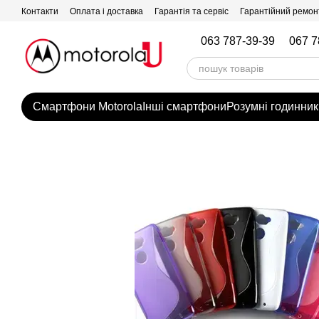
Перейти до основного контенту
Контакти
Оплата і доставка
Гарантія та сервіс
Гарантійний ремон
063 787-39-39
067 7
Смартфони Motorola
Інші смартфони
Розумні годинник