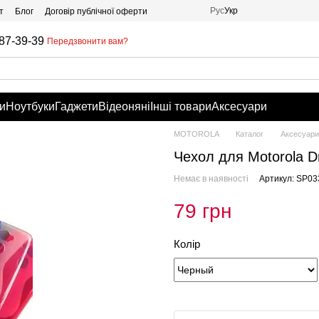
Рус
Укр
т
Блог
Договір публічної оферти
87-39-39
Передзвонити вам?
и
Ноутбуки
Гаджети
Відеоняні
Інші товари
Аксесуари
MOTOROLA
Каталог
Аксесуари
Чехол для Motorola Dr
Немає в наявності
Артикул: SP03
79 грн
Колір