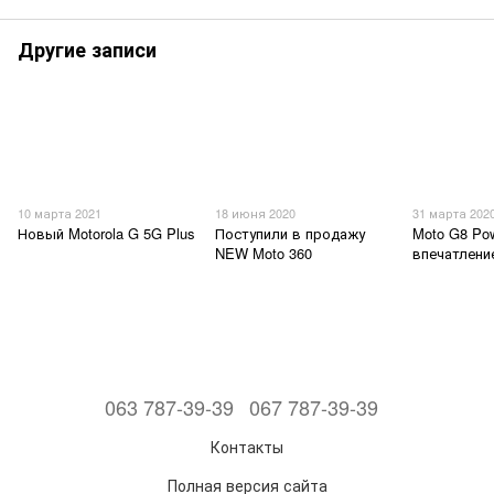
Другие записи
10 марта 2021
18 июня 2020
31 марта 202
Новый Motorola G 5G Plus
Поступили в продажу
Moto G8 Pow
NEW Moto 360
впечатлени
063 787-39-39
067 787-39-39
Контакты
Полная версия сайта