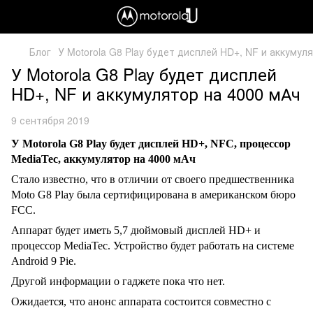
Блог
У Motorola G8 Play будет дисплей HD+, NF и аккумул
У Motorola G8 Play будет дисплей
HD+, NF и аккумулятор на 4000 мАч
9 сентября 2019
У
Motorola G
8
Play
будет дисплей
HD
+,
NFC
, процессор
MediaTe
с, аккумулятор на 4000 мАч
Стало известно, что в отличии от своего предшественника
Moto G
8
Play
была сертифицирована в американском бюро
FCC
.
Аппарат будет иметь 5,7 дюймовый дисплей
HD
+ и
процессор
MediaTe
с.
Устройство будет работать на системе
Android
9
Pie
.
Другой информации о гаджете пока что нет.
Ожидается, что анонс аппарата состоится совместно с