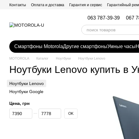
Перейти к основному контенту
Контакты
Оплата и доставка
Гарантия и сервис
Гарантийный рем
063 787-39-39
067 7
Смартфоны Motorola
Другие смартфоны
Умные часы
Н
MOTOROLA
Каталог
Ноутбуки
Ноутбуки Lenovo
Ноутбуки Lenovo купить в 
Ноутбуки Lenovo
Ноутбуки Google
Цена, грн
От Цена, грн
До Цена, грн
OK