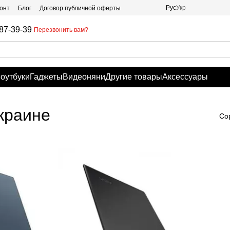
Рус
Укр
онт
Блог
Договор публичной оферты
87-39-39
Перезвонить вам?
оутбуки
Гаджеты
Видеоняни
Другие товары
Аксессуары
Украине
Со