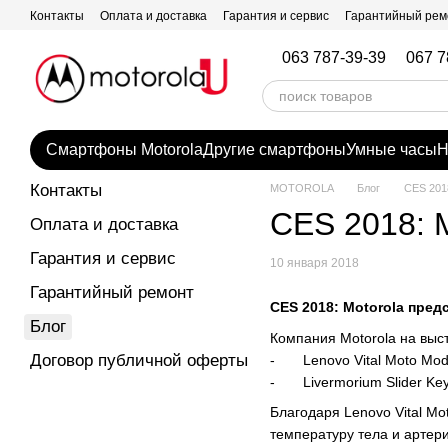
Перейти к основному контенту
Контакты
Оплата и доставка
Гарантия и сервис
Гарантийный рем
063 787-39-39
067 7
Смартфоны Motorola
Другие смартфоны
Умные часы
Н
Контакты
MOTOROLA
Блог
CES 201
CES 2018: 
Оплата и доставка
Гарантия и сервис
10 января 2018
Гарантийный ремонт
CES 2018: Motorola пре
Блог
Компания Motorola на выс
Договор публичной оферты
- Lenovo Vital Moto Mo
- Livermorium Slider Ke
Благодаря Lenovo Vital M
температуру тела и артери