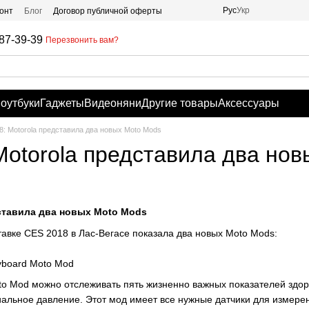
Рус
Укр
онт
Блог
Договор публичной оферты
87-39-39
Перезвонить вам?
оутбуки
Гаджеты
Видеоняни
Другие товары
Аксессуары
8: Motorola представила два новых Moto Mods
Motorola представила два но
дставила два новых Moto Mods
тавке CES 2018 в Лас-Вегасе показала два новых Moto Mods:
d
yboard Moto Mod
oto Mod можно отслеживать пять жизненно важных показателей здор
альное давление. Этот мод имеет все нужные датчики для измерен