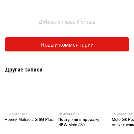
Добавьте первый отзыв
Новый комментарий
Другие записи
10 марта 2021
18 июня 2020
31 марта 202
Новый Motorola G 5G Plus
Поступили в продажу
Moto G8 Pow
NEW Moto 360
впечатлени