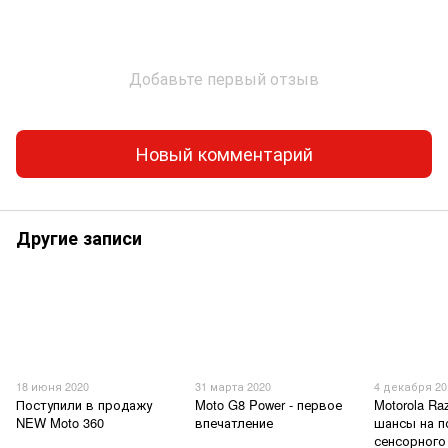
Добавьте первый отзыв
Новый комментарий
Другие записи
18 июня 2020
31 марта 2020
4 декабря 20
Поступили в продажу
Moto G8 Power - первое
Motorola Ra
NEW Moto 360
впечатление
шансы на п
сенсорного