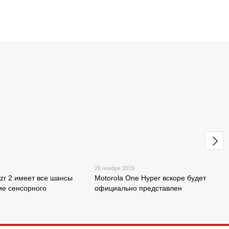
26 ноября 2019
azr 2 имеет все шансы
Motorola One Hyper вскоре будет
ие сенсорного
официально представлен
я