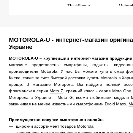
MOTOROLA-U - интернет-магазин оригин
Украине
MOTOROLA-U – крупнейший интернет-магазин продукции M
магазине представлены смартфоны, гаджеты, видеоня
производителя Motorola. У нас Вы можете
купить смартфон
Киеве, также за счет быстрой доставки купить Motorola в Харь
проще. В магазине Моторола Вы найдете полный ассор
флагманская серия
Moto Z
, средний класс - серия Moto On
Моторола в Украине – Moto G, всеми любимыми модели 
заканчивая не менее известными смартфонами Droid Maxx,
M
Преимущество покупки смартфонов онлайн:
широкий ассортимент товаров Motorola
доступность цен по сравнению с розничными магазинами