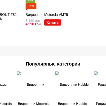
Хит
−4%
ABOUT T82
Видеоняня Motorola VM75
CK
5 190 грн
Купить
4 990 грн
Популярные категории
otorola
Видеоняни Motorola
Видеоняни Hubble
Раци