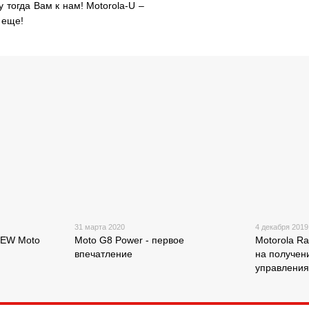
у тогда Вам к нам! Motorola-U –
 еще!
31 марта 2020
4 декабря 2019
NEW Moto
Moto G8 Power - первое
Motorola R
впечатление
на получен
управлени