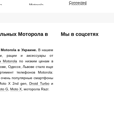
Connected
альных Моторола в
Мы в соцсетях
otorola в Украине.
В нашем
ни, рации и аксессуары от
 Motorola
по низким ценам в
кове, Одессе, Львове стало еще
тимент телефонов Motorola:
e, очень популярные смартфоны
Moto X 2nd gen,
Droid Turbo
и
oto G
,
Moto X
, моторола Razr.