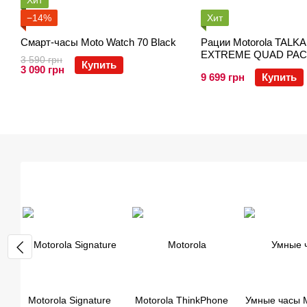
Хит
−14%
Хит
Смарт-часы Moto Watch 70 Black
Рации Motorola TALK
EXTREME QUAD PA
3 590 грн
Купить
3 090 грн
9 699 грн
Купить
Motorola Signature
Motorola ThinkPhone
Умные часы M