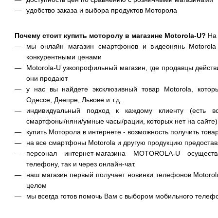
удобство заказа и выбора продуктов Моторола
Почему стоит купить моторолу в магазине Motorola-U?
На 
мы онлайн магазин смартфонов и видеонянь Motorola
конкурентными ценами
Motorola-U узкопрофильный магазин, где продавцы действ
они продают
у нас вы найдете эксклюзивный товар Motorola, котор
Одессе, Днепре, Львове и т.д.
индивидуальный подход к каждому клиенту (есть воз
смартфоны/няни/умные часы/рации, которых нет на сайте)
купить Моторола в интернете - возможность получить тов
на все смартфоны Motorola и другую продукцию предостав
персонал интернет-магазина MOTOROLA-U осуществ
телефону, так и через онлайн-чат.
наш магазин первый получает новинки телефонов Motorol
целом
мы всегда готов помочь Вам с выбором мобильного телефо