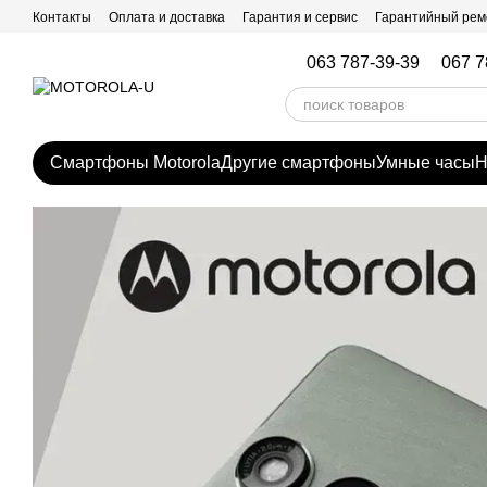
Перейти к основному контенту
Контакты
Оплата и доставка
Гарантия и сервис
Гарантийный рем
063 787-39-39
067 7
Смартфоны Motorola
Другие смартфоны
Умные часы
Н